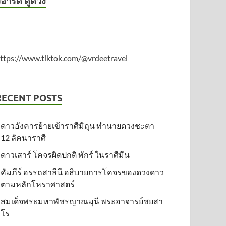
ีอาร์ดี ดูดวง
ttps://www.tiktok.com/@vrdeetravel
RECENT POSTS
ดาวอังคารย้ายเข้าราศีมิถุน ทำนายดวงชะตา
12 ลัคนาราศี
ดาวเสาร์ โคจรผิดปกติ พักร์ ในราศีมีน
คัมภีร์ อรรถสาลีนี อธิบายการโคจรของดวงดาว
ตามหลักโหราศาสตร์
สมเด็จพระมหาพัชรญาณมุนี พระอาจารย์ชยสา
โร