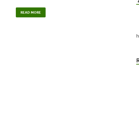
ว
READ MORE
h