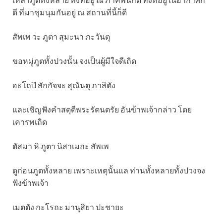
ดี ที่มาชุมนุมกันอยู่ ณ สถานที่นี้ก็ดี
สัพเพ วะ ภูตา สุมะนา ภะวันตุ
ขอหมู่ภูตทั้งปวงนั้น จงเป็นผู้มีใจดีเถิด
อะโถปิ สักกัจจะ สุณันตุ ภาสิตัง
และเชิญฟังคำสดุดีพระรัตนตรัย อันข้าพเจ้ากล่าว โดย
เคารพเถิด
ตัสมา หิ ภูตา นิสาเมถะ สัพเพ
ดูก่อนภูตทั้งหลาย เพราะเหตุนั้นแล ท่านทั้งหลายทั้งปวงจง
ฟังข้าพเจ้า
เมตตัง กะโรถะ มานุสิยา ปะชายะ