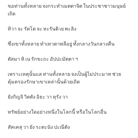
ขอท่านทั้งหลาย จงกระทำเมตตาจิต ในประชาชาวมนุษย์
เถิด
ทิวา จะ รัตโต จะ หะรันติ เย พะลิง
ซึ่งเขาทั้งหลาย ทำเทวตาพลีอยู่ ทั้งกลางวันกลางคืน
ตัสมา หิ เน รักขะถะ อัปปะมัตตา ฯ
เพราะเหตุนั้นแล ท่านทั้งหลาย จงเป็นผู้ไม่ประมาท ช่วย
คุ้มครองรักษาเขาเหล่านั้นด้วยเถิด
ยังกิญจิ วิตตัง อิธะ วา หุรัง วา
ทรัพย์อย่างใดอย่างหนึ่งในโลกนี้ หรือในโลกอื่น
สัคเคสุ วา ยัง ระตะนัง ปะณีตัง