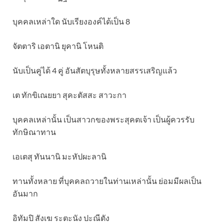
บุคคลเหล่าใด นับเรียงองค์ได้เป็น 8
จัตตาริ เอตานิ ยุคานิ โหนติ
นับเป็นคู่ได้ 4 คู่ อันสัตบุรุษทั้งหลายสรรเสริญแล้ว
เต ทักขิเณยยา สุคะตัสสะ สาวะกา
บุคคลเหล่านั้น เป็นสาวกของพระสุคตเจ้า เป็นผู้ควรรับ
ทักษิณาทาน
เอเตสุ ทันนานิ มะหัปผะลานิ
ทานทั้งหลาย ที่บุคคลถวายในท่านเหล่านั้น ย่อมมีผลเป็น
อันมาก
อิทัมปิ สังเฆ ระตะนัง ปะณีตัง