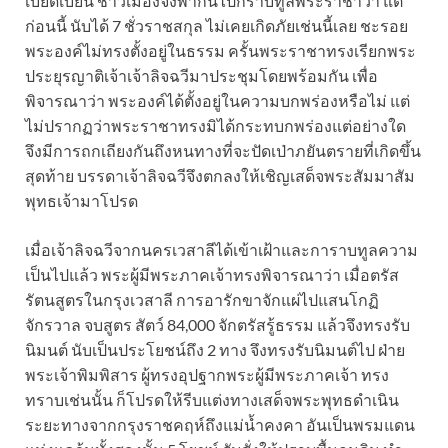
เบียดเบียน ชาวเมืองจึงพากันไปกราบทูลพระราชาว่า แต่
ก่อนนี้ นับได้ 7 ชั่วราชสกุล ไม่เคยเกิดภัยเช่นนี้เลย ชะรอย
พระองค์ไม่ทรงตั้งอยู่ในธรรม ครั้นพระราชาทรงเรียกพระ
ประยุรญาติเจ้าเจ้าลิจฉวีมาประชุมโดยพร้อมกัน เพื่อ
พิจารณาว่า พระองค์ได้ตั้งอยู่ในความบกพร่องหรือไม่ แต่
ไม่ปรากฏว่าพระราชาทรงมิได้กระทบกพร่องแต่อย่างใด
จึงมีการถกเถียงกันถึงหนทางที่จะปัดเป่าภยันตรายที่เกิดขึ้น
สุดท้าย บรรดาเจ้าลิจฉวีจึงตกลงให้เชิญเสด็จพระสัมมาสัม
พุทธเจ้ามาโปรด
เมื่อเจ้าลิจฉวีจากนครเวสาลีได้เข้าเฝ้าและการาบทูลความ
เป็นไปแล้ว พระผู้มีพระภาคเจ้าทรงพิจารณาว่า เมื่อตรัส
รัตนสูตรในกรุงเวสาลี การอารักขาจักแผ่ไปแสนโกฏิ
จักรวาล จบสูตร สัตว์ 84,000 จักตรัสรู้ธรรม แล้วจึงทรงรับ
นิมนต์ นับเป็นประโยชน์ถึง 2 ทาง จึงทรงรับนิมนต์ไป ฝ่าย
พระเจ้าพิมพิสาร ผู้ทรงอุปฐากพระผู้มีพระภาคเจ้า ทรง
ทราบเช่นนั้น ก็โปรดให้รีบแต่งทางเสด็จพระพุทธดำเนิน
ระยะทางจากกรุงราชคฤห์ถึงแม่น้ำคงคา อันเป็นพรมแดน