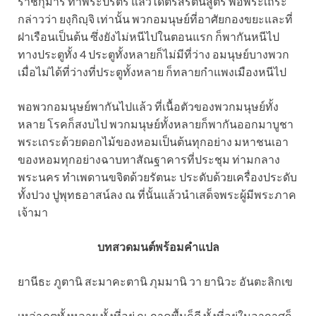
ราชกุมาร ทำพระปริตร แล้วได้ตรัสรัตนสูตร พอพระเถระ
กล่าวว่า ยงฺกิญฺจิ เท่านั้น พวกอมนุษย์ที่อาศัยกองขยะและที่
ฝาเรือนเป็นต้น ซึ่งยังไม่หนีไปในตอนแรก ก็พากันหนีไป
ทางประตูทั้ง 4 ประตูทั้งหลายก็ไม่มีที่ว่าง อมนุษย์บางพวก
เมื่อไม่ได้ที่ว่างที่ประตูทั้งหลาย ก็ทลายกำแพงเมืองหนีไป
พอพวกอมนุษย์พากันไปแล้ว ที่เนื้อตัวของพวกมนุษย์ทั้ง
หลาย โรคก็สงบไป พวกมนุษย์ทั้งหลายก็พากันออกมาบูชา
พระเถระด้วยดอกไม้ของหอมเป็นต้นทุกอย่าง มหาชนเอา
ของหอมทุกอย่างฉาบทาสัณฐาคารที่ประชุม ท่ามกลาง
พระนคร ทำเพดานขจิตด้วยรัตนะ ประดับด้วยเครื่องประดับ
ทั้งปวง ปูพุทธอาสน์ลง ณ ที่นั้นแล้วนำเสด็จพระผู้มีพระภาค
เจ้ามา
บทสวดมนต์พร้อมคำแปล
ยานีธะ ภูตานิ สะมาคะตานิ ภุมมานิ วา ยานิวะ อันตะลิกเข
เหล่าภูตทั้งหลาย ทั้งที่อยู่ ณ ภาคพื้นก็ดี ทั้งที่อยู่ในอากาศก็