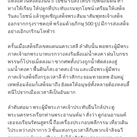
แห่งแคว้นทั้งสองนั้น 5 โยชน์ รับสั่งให้ปราบพื้นถมดิน ทำ
ทางให้เรียบ ให้ปลูกที่ประทับแรมทุกโยชน์ เตรียมให้เสด็จ
วันละโยชน์ แล้วทูลเชิญเสด็จพระสัมมาสัมพุทธเจ้าเสด็จ
ออกจากกรุงราชคฤห์ พร้อมด้วยภิกษุ 500 รูป มีการส่งเสด็จ
อย่างเอิกเกริกมโหฬาร
ครั้นเมื่อเสด็จถึงเขตแดนนครเวสลี ลำดับนั้น พอพระผู้มีพระ
ภาคเจ้ายกพระบาทแรกวางลงริมฝั่งแม่น้ำคงคา ฝนโบกขร
พรรษก็โปรยเม็ดลงมา ซากศพทั้งปวงถูกน้ำพัดส่งลงสู่
แม่น้ำคงคา พื้นดินก็สะอาดสะอ้าน และเมื่อพระผู้มีพระ
ภาคเจ้าเสด็จถึงกรุงเวสาลี ท้าวสักกะจอมทวยเทพ อันหมู่
เทพห้อมล้อมก็เสด็จมาถึง ยังผลให้อมุษย์ทั้งหลายต้องหลบลี้
หนีไปจากเมืองเวสาลีเป็นอันมาก
ลำดับต่อมา พระผู้มีพระภาคเจ้าประทับยืนใกล้ประตู
พระนครทรงเรียกท่านพระอานนท์มา สั่งว่า ดูก่อนอานนท์
เธอจงเรียนรัตนสูตรนี้ ถือเครื่องประกอบพลีกรรม เที่ยวเดิน
ไประหว่างปราการ 3 ชั้นแห่งกรุงเวสาลีกับพวกเจ้าลิจฉวี