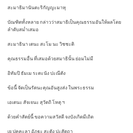
สะมาธิมานันตะริกัญญะมาหุ
บัณฑิตทั้งหลาย กล่าวว่าสมาธิเป็นคุณธรรมอันให้ผลโดย
ลำดับสม่ำเสมอ
สะมาธินา เตนะ สะโม นะ วิชชะติ
คุณธรรมอื่น ที่เสมอด้วยสมาธินั้น ย่อมไม่มี
อิทัมปิ ธัมเม ระตะนัง ปะณีตัง
ข้อนี้ จัดเป็นรัตนะคุณอันสูงส่ง ในพระธรรม
เอเตนะ สัจเจนะ สุวัตถิ โหตุ ฯ
ด้วยคำสัตย์นี้ ขอความสวัสดี จงบังเกิดมีเถิด
เย ปุคคะลา อัฏฐะ สะตัง ปะสัตถา