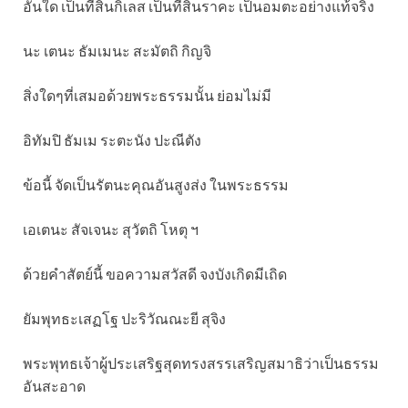
อันใด เป็นที่สิ้นกิเลส เป็นที่สิ้นราคะ เป็นอมตะอย่างแท้จริง
นะ เตนะ ธัมเมนะ สะมัตถิ กิญจิ
สิ่งใดๆที่เสมอด้วยพระธรรมนั้น ย่อมไม่มี
อิทัมปิ ธัมเม ระตะนัง ปะณีตัง
ข้อนี้ จัดเป็นรัตนะคุณอันสูงส่ง ในพระธรรม
เอเตนะ สัจเจนะ สุวัตถิ โหตุ ฯ
ด้วยคำสัตย์นี้ ขอความสวัสดี จงบังเกิดมีเถิด
ยัมพุทธะเสฏโฐ ปะริวัณณะยี สุจิง
พระพุทธเจ้าผู้ประเสริฐสุดทรงสรรเสริญสมาธิว่าเป็นธรรม
อันสะอาด