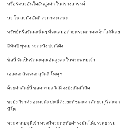
หรือรัตนะอันใดอันสูงค่า ในสรวงสวรรค์
นะ โน สะมัง อัตถิ ตะถาคะเตนะ
ทรัพย์หรือรัตนะนั้นๆ ที่จะเสมอด้วยพระตถาคตเจ้า ไม่มีเลย
อิทัมปิ พุทเธ ระตะนัง ปะณีตัง
ข้อนี้ จัดเป็นรัตนะคุณอันสูงส่ง ในพระพุทธเจ้า
เอเตนะ สัจเจนะ สุวัตถิ โหตุ ฯ
ด้วยคำสัตย์นี้ ขอความสวัสดี จงบังเกิดมีเถิด
ขะยัง วิราคัง อะมะตัง ปะณีตัง, ยะทัชฌะคา สักยะมุนี สะมา
หิโต
พระศากยมุนีเจ้า ทรงมีพระหฤทัยดำรงมั่น ได้บรรลุธรรม