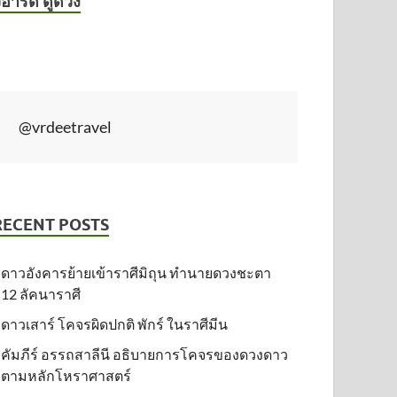
ีอาร์ดี ดูดวง
@vrdeetravel
RECENT POSTS
ดาวอังคารย้ายเข้าราศีมิถุน ทำนายดวงชะตา
12 ลัคนาราศี
ดาวเสาร์ โคจรผิดปกติ พักร์ ในราศีมีน
คัมภีร์ อรรถสาลีนี อธิบายการโคจรของดวงดาว
ตามหลักโหราศาสตร์