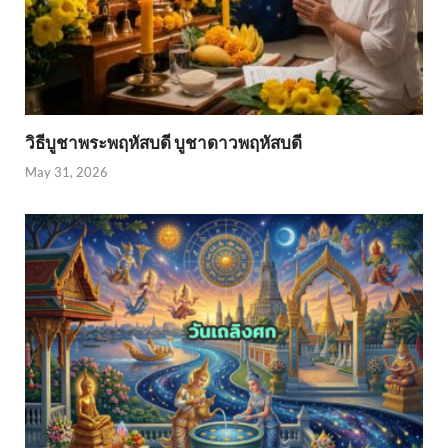
วิธีบูชาพระพฤหัสบดี บูชาดาวพฤหัสบดี
May 31, 2026