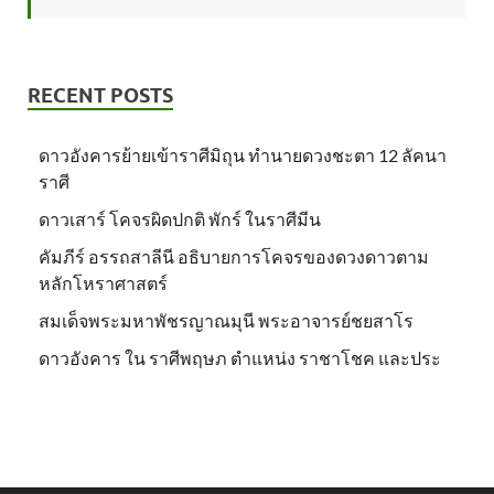
RECENT POSTS
ดาวอังคารย้ายเข้าราศีมิถุน ทำนายดวงชะตา 12 ลัคนา
ราศี
ดาวเสาร์ โคจรผิดปกติ พักร์ ในราศีมีน
คัมภีร์ อรรถสาลีนี อธิบายการโคจรของดวงดาวตาม
หลักโหราศาสตร์
สมเด็จพระมหาพัชรญาณมุนี พระอาจารย์ชยสาโร
ดาวอังคาร ใน ราศีพฤษภ ตำแหน่ง ราชาโชค และประ