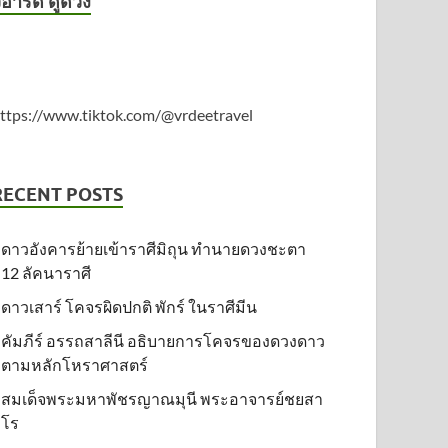
ีอาร์ดี ดูดวง
ttps://www.tiktok.com/@vrdeetravel
RECENT POSTS
ดาวอังคารย้ายเข้าราศีมิถุน ทำนายดวงชะตา
12 ลัคนาราศี
ดาวเสาร์ โคจรผิดปกติ พักร์ ในราศีมีน
คัมภีร์ อรรถสาลีนี อธิบายการโคจรของดวงดาว
ตามหลักโหราศาสตร์
สมเด็จพระมหาพัชรญาณมุนี พระอาจารย์ชยสา
โร