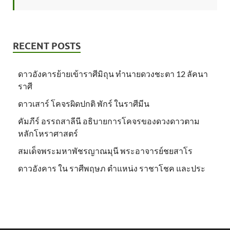
RECENT POSTS
ดาวอังคารย้ายเข้าราศีมิถุน ทำนายดวงชะตา 12 ลัคนา
ราศี
ดาวเสาร์ โคจรผิดปกติ พักร์ ในราศีมีน
คัมภีร์ อรรถสาลีนี อธิบายการโคจรของดวงดาวตาม
หลักโหราศาสตร์
สมเด็จพระมหาพัชรญาณมุนี พระอาจารย์ชยสาโร
ดาวอังคาร ใน ราศีพฤษภ ตำแหน่ง ราชาโชค และประ