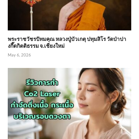
พระราชวัชรปัทมคุณ หลวงปู่บัวเกตุ ปทุมสิโร วัดป่าปา
งกึ๊ดกิตติธรรม จ.เชียงใหม่
May 6, 2026