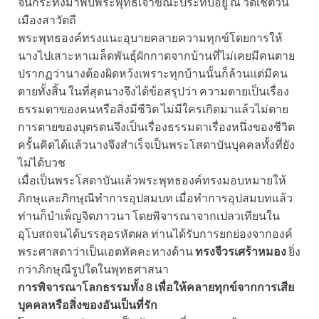
จนกระทั่งมาพบพระพุทธเจ้าขณะประทับอยู่ ณ วัดเชตวัน
เมืองสาวัตถี
พระพุทธองค์ทรงแนะอุบายคลายความทุกข์โดยการให้
นางไปเสาะหาเมล็ดพันธุ์ผักกาดจากบ้านที่ไม่เคยมีคนตาย
ปรากฏว่านางต้องผิดหว้งเพราะทุกบ้านนั้นก็ล้วนแต่มีคน
ตายทั้งสิ้น ในที่สุดนางจึงได้ข้อสรุปว่า ความตายเป็นเรื่อง
ธรรมดาของคนหรือสิ่งมีชีวิต ไม่มีใครเกิดมาแล้วไม่ตาย
การตายของบุตรตนจึงเป็นเรื่องธรรมดาเรื่องหนึ่งของชีวิต
ครั้นคิดได้แล้วนางจึงสำเร็จเป็นพระโสดาบันบุคคลทั้งที่ยัง
ไม่ได้บวช
เมื่อเป็นพระโสดาบันแล้วพระพุทธองค์ทรงมอบหมายให้
ภิกษุและภิกษุณีทำการอุปสมบท เมื่อทำการอุปสมบทแล้ว
ท่านก็บำเพ็ญจิตภาวนา โดยพิจารณาจากเปลวเทียนใน
อุโบสถจนได้บรรลุอรหัตผล ท่านได้รับการยกย่องจากองค์
พระศาสดาว่าเป็นเอตทัคคะทางด้าน
ทรงจีวรเศร้าหมอง
ยิ่ง
กว่าภิกษุณีรูปใดในพุทธศาสนา
การพิจารณาโลกธรรมทั้ง 8 เพื่อให้คลายทุกข์จากการเสีย
บุคคลหรือสิ่งของอันเป็นที่รัก