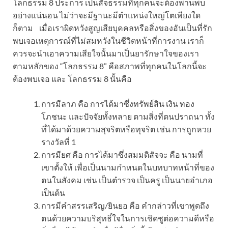
โลกธรรม 8 ประการ เป็นสัจธรรมที่ทุกคนจะต้องพานพบ
อย่างแน่นอน ไม่ว่าจะมีฐานะมีตำแหน่งใหญ่โตเพียงใด
ก็ตาม
เมื่อเราผิดหวังสูญเสียบุคคลหรือสิ่งของอันเป็นที่รัก
พบเจอเหตุการณ์ที่ไม่สมหวังในชีวิตหน้าที่การงาน เราก็
ควรจะนำเอาความเสียใจนั้นมาเป็นยารักษาใจของเรา
ตามหลักของ “โลกธรรม 8” คือสภาพที่ทุกคนในโลกนี้จะ
ต้องพบเจอ และ โลกธรรม 8 นั้นคือ
การมีลาภ คือ การได้มาซึ่งทรัพย์สิน เงิน ทอง
โภชนะ และปัจจัยทั้งหลาย ตามสิ่งที่ตนปราถนา ทั้ง
ที่ได้มาด้วยความสุจริตหรือทุจริต เช่น การถูกหวย
รางวัลที่ 1
การมียศ คือ การได้มาซึ่งสมมติสัจจะ คือ นามที่
เขาตั้งให้ เพื่อเป็นนามกำหนดในบทบาทหน้าที่ของ
ตนในสังคม เช่น เป็นตำรวจ เป็นครู เป็นนายอำเภอ
เป็นต้น
การมีคำสรรเสริญ/ยินยอ คือ คำกล่าวที่เขาพูดถึง
ตนด้วยความบริสุทธิ์ใจในการเชิดชูต่อความดีหรือ