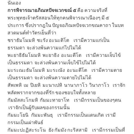
นั่นเอง
การพิจารณาอภิณหปัจจเวกขณ์ ๕
คือ ความจริงที่
พระพุทธเจ้าตรัสสอนให้ทุกคนพิจารณาเนืองๆ มี ๕
ประการ ซึ่งปรากฎใน
ปัญจอภิณหปัจจเวกขณคาถา ในบท
สวดมนต์ทำวัตรเย็นที่ว่า
ชราธัมโมมหิ ชะรัง อะนะติโต เรามีความแก่เป็น
ธรรมดา จะล่วงพ้นความแก่ไปไม่ได้
พะยาธิธัมโมมหิ พะยาธิง อะนะตีโต เรามีความเจ็บไข้
เป็นธรรมดา จะล่วงพ้นความเจ็บไข้ไปไม่ได้
มะระณะธัมโมมหิ มะระณัง อะนะตีโต เรามีความตาย
เป็นธรรมดา จะล่วงพ้นความตายไปไม่ได้
สัพเพหิ เม ปิเยหิ มะนาเปหิ นานาภาโว วินาภาโว เราจัก
พลัดพรากจากของที่รัก ของชอบใจทั้งหลาย
กัมมัสสะโกมหิ กัมมะทายาโท เรามีกรรมเป็นของๆตน
เราจักเป็นผู้รับผลของกรรมนั้น
กัมมะโยนิ กัมมะพันธุ เรามีกรรมเป็นแดนเกิด เรามี
กรรมเป็นเผ่าพันธ์
กัมมะปะฏิสะระโน ยัง กัมมัง กะริสสามิ เรามีกรรมเป็นที่