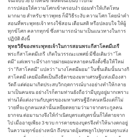
จนเจ็บป่วย บางคนขาดสติจนเป็นบ้าไปก็มี
การปล่อยให้ความโศกเข้าครอบงำ ย่อมทำให้เกิดโทษ
มากมาย สำหรับ ชาวพุทธ ก็มีวิธีระงับ ความโศก โดยนำคำ
สอนที่พระพุทธเจ้า ทรงใช้สอน เตือนสติ หรือปลอบใจ ให้ผู้
ทุกข์โศก คลากทุกข์ ซึ่งสามารถนำมาเป็นแนวทางในการ
ปฏิบัติ ดังนี้
พุทธวิธีของพระพุทธเจ้าในการสอนพระกีสาโคตมีเถรี
พระกีสาโคตมีเถรี เกิดในวรรณะแพศย์ มีชื่อเดิมว่า “โค
ตมี” แต่เพราะมีร่างกายผ่ายผอมหลายคนจึงตั้งชื่อให้ใหม่
ว่า “กิสาโคตมี” แปลว่า “นางโคตมีผอม” ในชั้นเดิมนั้นนางกิ
สาโคตมี เคยมีอดีตเป็นถึงธิดาของมหาเศรษฐีแห่งเมืองสา
วัตถี แต่ต่อมาเกิดประสบวิกฤตการณ์บางอย่างทำให้กลาย
มาเป็นคนจน อย่างไรก็ตามท่านยังถือว่ามีบุญอยู่มากเพราะ
ท่านได้แต่งงานกับบุตรของมหาเศรษฐีอีกคนหนึ่งแต่ก็ไม่
วายที่จะถูกคนเหล่านั้นเหยียดหยามว่ามาจากตระกูลคน
ยากจน ต่อมานางจึงให้กำเนิดบุตรแต่บุตรนั้นก็ได้ตายจาก
ไป เมื่ออายุเพียง 3 ขวบ การตายของบุตรจึงทำให้นางตกอยู่
ในความทุกข์อย่างหนัก ถึงขนาดอุ้มศพลูกไปทุกหนทุกแห่ง