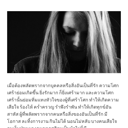
เมื่อต้องพลัดพรากจากบุคคลหรือสิ่งอันเป็นที่รัก ความโศก
เศร้าย่อมเกิดขึ้น ยิ่งรักมาก ก็ยิ่งเศร้ามาก และความโศก
เศร้านั้นย่อมทิ่มแทงหัวใจของผู้ที่เศร้าโศก ทำให้เกิดความ
เสียใจ ร้องไห้ คร่ำครวญ รำพึงรำพัน ทำให้เกิดทุกข์อัน
สาหัส ผู้ที่พลัดพรากจากคนหรือสิ่งของอันเป็นที่รัก มี
โอกาส ละทิ้งการงาน กินไม่ได้ นอนไม่หลับ บางคนเสียใจ