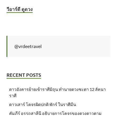
วีอาร์ดี ดูดวง
@vrdeetravel
RECENT POSTS
ดาวอังคารย้ายเข้าราศีมิถุน ทำนายดวงชะตา 12 ลัคนา
ราศี
ดาวเสาร์ โคจรผิดปกติ พักร์ ในราศีมีน
คัมภีร์ อรรถสาลีนี อธิบายการโคจรของดวงดาวตาม