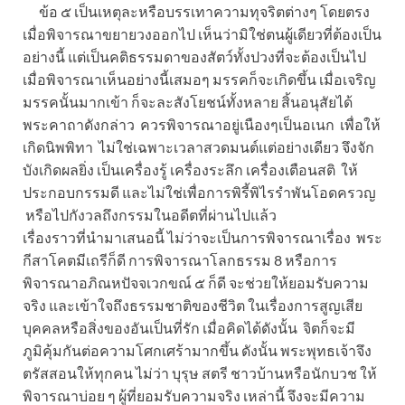
ข้อ ๕ เป็นเหตุละหรือบรรเทาความทุจริตต่างๆ โดยตรง
เมื่อพิจารณาขยายวงออกไป เห็นว่ามิใช่ตนผู้เดียวที่ต้องเป็น
อย่างนี้ แต่เป็นคติธรรมดาของสัตว์ทั้งปวงที่จะต้องเป็นไป
เมื่อพิจารณาเห็นอย่างนี้เสมอๆ มรรคก็จะเกิดขึ้น เมื่อเจริญ
มรรคนั้นมากเข้า ก็จะละสังโยชน์ทั้งหลาย สิ้นอนุสัยได้
พระคาถาดังกล่าว ควรพิจารณาอยู่เนืองๆเป็นอเนก เพื่อให้
เกิดนิพพิทา ไม่ใช่เฉพาะเวลาสวดมนต์แต่อย่างเดียว จึงจัก
บังเกิดผลยิ่ง เป็นเครื่องรู้ เครื่องระลึก เครื่องเตือนสติ ให้
ประกอบกรรมดี และไม่ใช่เพื่อการพิรี้พิไรรำพันโอดครวญ
หรือไปกังวลถึงกรรมในอดีตที่ผ่านไปแล้ว
เรื่องราวที่นำมาเสนอนี้ ไม่ว่าจะเป็นการพิจารณาเรื่อง พระ
กีสาโคตมีเถรีก็ดี การพิจารณาโลกธรรม 8 หรือการ
พิจารณาอภิณหปัจจเวกขณ์ ๕ ก็ดี จะช่วยให้ยอมรับความ
จริง และเข้าใจถึงธรรมชาติของชีวิต ในเรื่องการสูญเสีย
บุคคลหรือสิ่งของอันเป็นที่รัก เมื่อคิดได้ดังนั้น จิตก็จะมี
ภูมิคุ้มกันต่อความโศกเศร้ามากขึ้น ดังนั้น พระพุทธเจ้าจึง
ตรัสสอนให้ทุกคน ไม่ว่า บุรุษ สตรี ชาวบ้านหรือนักบวช ให้
พิจารณาบ่อย ๆ ผู้ที่ยอมรับความจริง เหล่านี้ จึงจะมีความ