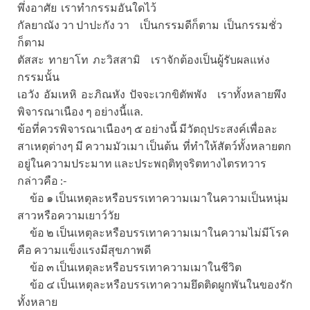
พึ่งอาศัย เราทำกรรมอันใดไว้
กัลยาณัง วา ปาปะกัง วา เป็นกรรมดีก็ตาม เป็นกรรมชั่ว
ก็ตาม
ตัสสะ ทายาโท ภะวิสสามิ เราจักต้องเป็นผู้รับผลแห่ง
กรรมนั้น
เอวัง อัมเหหิ อะภิณหัง ปัจจะเวกขิตัพพัง เราทั้งหลายพึง
พิจารณาเนือง ๆ อย่างนี้แล.
ข้อที่ควรพิจารณาเนืองๆ ๕ อย่างนี้ มีวัตถุประสงค์เพื่อละ
สาเหตุต่างๆ มี ความมัวเมา เป็นต้น ที่ทำให้สัตว์ทั้งหลายตก
อยู่ในความประมาท และประพฤติทุจริตทางไตรทวาร
กล่าวคือ :-
ข้อ ๑ เป็นเหตุละหรือบรรเทาความเมาในความเป็นหนุ่ม
สาวหรือความเยาว์วัย
ข้อ ๒ เป็นเหตุละหรือบรรเทาความเมาในความไม่มีโรค
คือ ความแข็งแรงมีสุขภาพดี
ข้อ ๓ เป็นเหตุละหรือบรรเทาความเมาในชีวิต
ข้อ ๔ เป็นเหตุละหรือบรรเทาความยึดติดผูกพันในของรัก
ทั้งหลาย