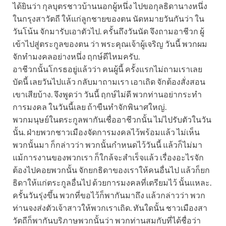
ได้ยินว่า กุลบุตรชาวบ้านนอกผู้หนึ่ง ไปขอกุลธิดานางหนึ่ง
ในกรุงสาวัตถี ให้แก่ลูกชายของตน นัดหมายวันกันว่า ใน
วันโน้น จักมารับเอาตัวไป. ครั้นถึงวันนัด จึงถามอาชีวก ผู้
เข้าไปสู่ตระกูลของตน ว่า พระคุณเจ้าผู้เจริญ วันนี้ พวกผม
จักทำมงคลอย่างหนึ่ง ฤกษ์ดีไหมครับ.
อาชีวกนั้นโกรธอยู่แล้วว่า คนผู้นี้ ครั้งแรกไม่ถามเราเลย
บัดนี้ เลยวันไปแล้ว กลับมาถามเรา เอาเถิด จักต้องสั่งสอน
เขาเสียบ้าง. จึงพูดว่า วันนี้ ฤกษ์ไม่ดี พวกท่านอย่ากระทำ
การมงคล ในวันนี้เลย ถ้าขืนทำจักพินาศใหญ่.
พวกมนุษย์ในตระกูลพากันเชื่ออาชีวกนั้น ไม่ไปรับตัวในวัน
นั้น. ฝ่ายพวกชาวเมืองจัดการมงคลไว้พร้อมแล้ว ไม่เห็น
พวกนั้นมา ก็กล่าวว่า พวกนั้นกำหนดไว้วันนี้ แล้วก็ไม่มา
แม้การงานของพวกเรา ก็ใกล้จะสำเร็จแล้ว เรื่องอะไรจัก
ต้องไปคอยพวกนั้น จักยกธิดาของเราให้คนอื่นไป แล้วก็ยก
ธิดาให้แก่ตระกูลอื่นไป ด้วยการมงคลที่เตรียมไว้ นั้นแหละ.
ครั้นวันรุ่งขึ้น พวกที่ขอไว้ก็พากันมาถึง แล้วกล่าวว่า พวก
ท่านจงส่งตัวเจ้าสาวให้พวกเราเถิด. ทันใดนั้น ชาวเมืองสา
วัตถีก็พากันบริภาษพวกนั้นว่า พวกท่านสมกับที่ได้ชื่อว่า