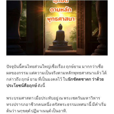
ปัจจุบันนี้คนไทยส่วนใหญ่เชื่อเรื่อง ฤกษ์ยาม มากกว่าเชื่อ
ผลของกรรม แต่ความเป็นจริงตามหลักพุทธศาสนาแล้ว ได้
กล่าวถึง ฤกษ์ ยาม ที่เป็นมงคลไว้ ใน
นักขัตตชาดก ว่าด้วย
ประโยชน์คือฤกษ์
ดังนี้
พระบรมศาสดา เมื่อประทับอยู่ ณ พระเชตวันมหาวิหาร
ทรงปรารภอาชีวกคนหนึ่ง ตรัสพระธรรมเทศนานี้ มีคำเริ่ม
ต้นว่า นกฺขตฺตํ ปฏิมาเนนฺตํ เป็นอาทิ.