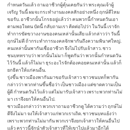
กำหนดวันแล้ว ถามอาชีวกผู้คุ้นเคยกันว่า พระคุณเจ้าผู้
เจริญ วันนี้ ผมจะกระทำงานมงคลสักอย่างหนึ่ง ฤกษ์ดีไหม
ขอรับ. อาชีวกนั้นโกรธอยู่แล้วว่า คนพวกนี้กำหนดวันเอา
ตามพอใจตน บัดนี้ กลับถามเรา คิดต่อไปว่า ในวันนี้ เราจัก
ทำการขัดขวางงานของคนเหล่านั้นเสีย แล้วกล่าวว่า วันนี้
ฤกษ์ไม่ดี ถ้ากระทำการมงคลจักพากันถึงความพินาศใหญ่.
คนเหล่านั้นพากันเชื่ออาชีวก จึงไม่ไปรับเจ้าสาว. ชาว
ชนบททราบว่า พวกนั้นไม่มา ก็พูดกันว่า พวกนั้นกำหนดวัน
ไว้วันนี้ แล้วก็ไม่มา ธุระอะไรจักต้องคอยคนเหล่านั้น แล้วก็
ยกธิดาให้แก่คนอื่น.
รุ่งขึ้น ชาวเมืองพากันมาขอรับเจ้าสาว ชาวชนบทก็พากัน
กล่าวว่า พวกท่านขึ้นชื่อว่า เป็นชาวเมือง แต่ขาดความเป็น
ผู้ดี กำหนดวันไว้แล้ว แต่ไม่มารับเจ้าสาว เพราะพวกท่านไม่
มา เราจึงยกให้คนอื่นไป.
ชาวเมืองกล่าวว่า พวกเราถามอาชีวกดู ได้ความว่า ฤกษ์ไม่
ดีจึงไม่มา จงให้เจ้าสาวแก่พวกเราเถิด. ชาวชนบทแย้งว่า
เพราะพวกท่านไม่มากัน พวกเราจึงยกเจ้าสาวให้คนอื่นไป
แล้ว คราวนี้จักนำตัวเจ้าสาวที่ให้เขาไปแล้วมาอีกได้