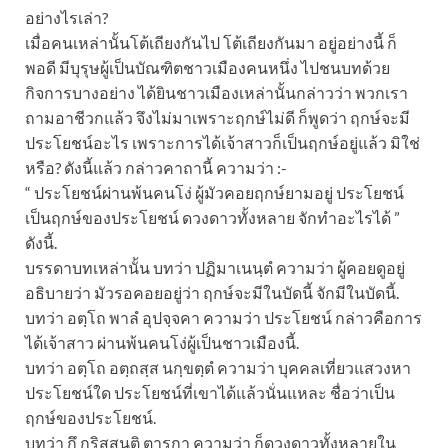
อย่างไรเล่า?
เมื่อคนเหล่านั้นโต้เถียงกันไป โต้เถียงกันมา อยู่อย่างนี้ ก็
พอดี มีบุรุษผู้เป็นบัณฑิตชาวเมืองคนหนึ่ง ไปชนบทด้วย
กิจการบางอย่าง ได้ยินชาวเมืองเหล่านั้นกล่าวว่า พวกเรา
ถามอาชีวกแล้ว จึงไม่มาเพราะฤกษ์ไม่ดี ก็พูดว่า ฤกษ์จะมี
ประโยชน์อะไร เพราะการได้เจ้าสาวก็เป็นฤกษ์อยู่แล้ว มิใช่
หรือ? ดังนี้แล้ว กล่าวคาถานี้ ความว่า :-
“ ประโยชน์ผ่านพ้นคนโง่ ผู้มัวคอยฤกษ์ยามอยู่ ประโยชน์
เป็นฤกษ์ของประโยชน์ ดวงดาวทั้งหลาย จักทำอะไรได้ ”
ดังนี้.
บรรดาบทเหล่านั้น บทว่า ปฏิมาเนนฺตํ ความว่า ผู้คอยดูอยู่
อธิบายว่า มัวรอคอยอยู่ว่า ฤกษ์จะมีในบัดนี้ จักมีในบัดนี้.
บทว่า อตฺโถ พาลํ อุปจฺจคา ความว่า ประโยชน์ กล่าวคือการ
ได้เจ้าสาว ผ่านพ้นคนโง่ผู้เป็นชาวเมืองนี้.
บทว่า อตฺโถ อตฺถสฺส นกฺขตฺตํ ความว่า บุคคลเที่ยวแสวงหา
ประโยชน์ใด ประโยชน์ที่เขาได้แล้วนั่นแหละ ชื่อว่าเป็น
ฤกษ์ของประโยชน์.
บทว่า กึ กริสฺสนฺติ ตารกา ความว่า ก็ดวงดาวทั้งหลายใน