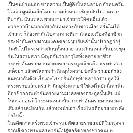
เป็นคนบ้านนอก ขาดความเป็นผู้ดี เป็นคนลามก กำหนดวัน
ไว้แล้ว ดูหมิ่นเสีย ไม่มาตามกำหนด เชิญกลับไปตามทาง
ที่มากัน นั่นแหละ. พวกเรายกเจ้าสาวให้คนอื่นแล้ว.
พวกชาวบ้านนอกก็พากันทะเลาะกับชาวเมือง ครั้นไม่ได้
เจ้าสาว ก็ต้องพากันไปตามทางที่มา นั่นเอง. เรื่องที่อาชีวก
กระทำอันตรายงานมงคลของมนุษย์เหล่านั้น ปรากฏว่ารู้
กันทั่วไปในระหว่างภิกษุทั้งหลาย. และภิกษุเหล่านั้นประชุม
กันในธรรมสภา นั่งพูดกันว่า อาวุโสทั้งหลาย อาชีวก
กระทำอันตรายงานมงคลของตระกูลเสียแล้ว. พระศาสดา
เสด็จมา แล้วตรัสถามว่า ภิกษุทั้งหลาย บัดนี้ พวกเธอกำลัง
สนทนากันด้วยเรื่องอะไร? ครั้นภิกษุทั้งหลายกราบทูลให้
ทรงทราบแล้ว. ตรัสว่า ภิกษุทั้งหลาย มิใช่แต่ในบัดนี้เท่านั้น
ที่อาชีวกกระทำอันตรายงานมงคลของตระกูลนั้นเสีย แม้
ในกาลก่อน ก็โกรธคนเหล่านั้น กระทำอันตรายงานมงคล
เสียแล้ว เหมือนกัน แล้วทรงนำเอา เรื่องในอดีตมาสาธก ดัง
ต่อไปนี้ :-
ในอดีตกาล ครั้งพระเจ้าพรหมทัตเสวยราชสมบัติในกรุงพา
ราณสี ชาวพระนครพากันไปสู่ขอธิดาของชาวชนบท