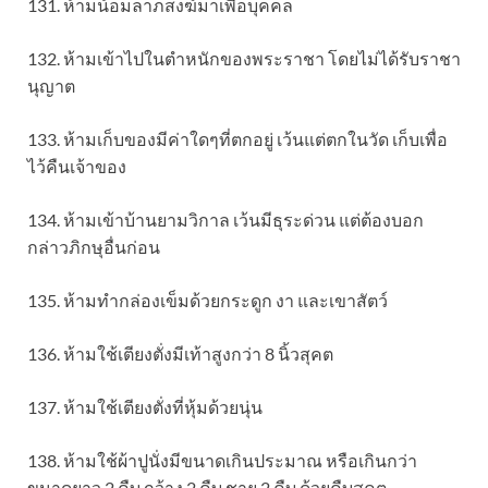
131. ห้ามน้อมลาภสงฆ์มาเพื่อบุคคล
132. ห้ามเข้าไปในตำหนักของพระราชา โดยไม่ได้รับราชา
นุญาต
133. ห้ามเก็บของมีค่าใดๆที่ตกอยู่ เว้นแต่ตกในวัด เก็บเพื่อ
ไว้คืนเจ้าของ
134. ห้ามเข้าบ้านยามวิกาล เว้นมีธุระด่วน แต่ต้องบอก
กล่าวภิกษุอื่นก่อน
135. ห้ามทำกล่องเข็มด้วยกระดูก งา และเขาสัตว์
136. ห้ามใช้เตียงตั่งมีเท้าสูงกว่า 8 นิ้วสุคต
137. ห้ามใช้เตียงตั่งที่หุ้มด้วยนุ่น
138. ห้ามใช้ผ้าปูนั่งมีขนาดเกินประมาณ หรือเกินกว่า
ขนาดยาว 2 คืบ กว้าง 2 คืบ ชาย 2 คืบ ด้วยคืบสุคต