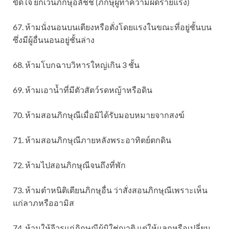
ขัดใจ ยกเว้นภิกษุอลัชชี (ภิกษุผู้ทำความผิดร้ายแรง)
67. ห้ามนั่งนอนบนเตียงหรือตั่งโดยแรงในขณะที่อยู่ชั้นบน
ซึ่งมีผู้อื่นนอนอยู่ชั้นล่าง
68. ห้ามโบกฉาบวิหารใหญ่เกิน 3 ชั้น
69. ห้ามเอาน้ำที่มีตัวสัตว์รดหญ้าหรือดิน
70. ห้ามสอนภิกษุณีเมื่อมิได้รับมอบหมายจากสงฆ์
71. ห้ามสอนภิกษุณีภายหลังพระอาทิตย์ตกดิน
72. ห้ามไปสอนภิกษุณีจนถึงที่พัก
73. ห้ามตำหนิติเตียนภิกษุอื่น ว่าสั่งสอนภิกษุณีเพราะเห็น
แก่ลาภหรืออามิส
74. ห้ามให้จีวรแก่ภิกษุณีผู้มิใช่ญาติ แต่ให้แลกหรือเปลี่ยน