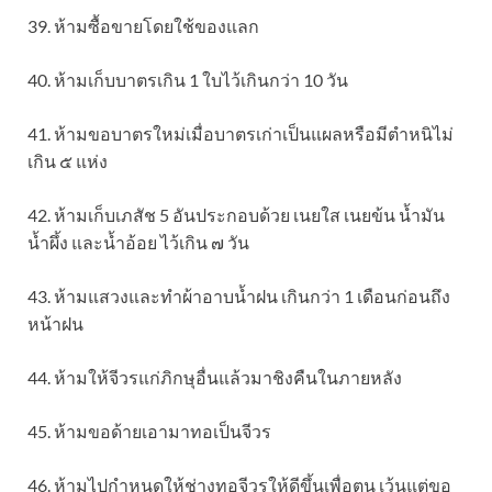
39. ห้ามซื้อขายโดยใช้ของแลก
40. ห้ามเก็บบาตรเกิน 1 ใบไว้เกินกว่า 10 วัน
41. ห้ามขอบาตรใหม่เมื่อบาตรเก่าเป็นแผลหรือมีตำหนิไม่
เกิน ๕ แห่ง
42. ห้ามเก็บเภสัช 5 อันประกอบด้วย เนยใส เนยข้น น้ำมัน
น้ำผึ้ง และน้ำอ้อย ไว้เกิน ๗ วัน
43. ห้ามแสวงและทำผ้าอาบน้ำฝน เกินกว่า 1 เดือนก่อนถึง
หน้าฝน
44. ห้ามให้จีวรแก่ภิกษุอื่นแล้วมาชิงคืนในภายหลัง
45. ห้ามขอด้ายเอามาทอเป็นจีวร
46. ห้ามไปกำหนดให้ช่างทอจีวรให้ดีขึ้นเพื่อตน เว้นแต่ขอ