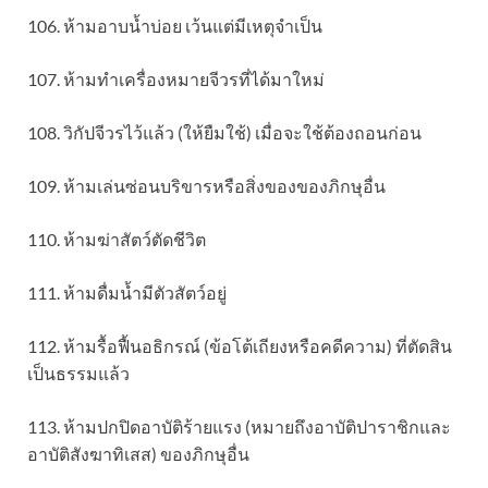
106. ห้ามอาบน้ำบ่อย เว้นแต่มีเหตุจำเป็น
107. ห้ามทำเครื่องหมายจีวรที่ได้มาใหม่
108. วิกัปจีวรไว้แล้ว (ให้ยืมใช้) เมื่อจะใช้ต้องถอนก่อน
109. ห้ามเล่นซ่อนบริขารหรือสิ่งของของภิกษุอื่น
110. ห้ามฆ่าสัตว์ตัดชีวิต
111. ห้ามดื่มน้ำมีตัวสัตว์อยู่
112. ห้ามรื้อฟื้นอธิกรณ์ (ข้อโต้เถียงหรือคดีความ) ที่ตัดสิน
เป็นธรรมแล้ว
113. ห้ามปกปิดอาบัติร้ายแรง (หมายถึงอาบัติปาราชิกและ
อาบัติสังฆาทิเสส) ของภิกษุอื่น