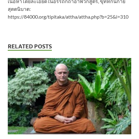
เนื้อหาโดยละเอียดในอรรถกถาอาฬวกสูตร, ขุททกนิกาย
สุตตนิบาต:
https://84000.org/tipitaka/attha/attha.php?b=25&i=310
RELATED POSTS