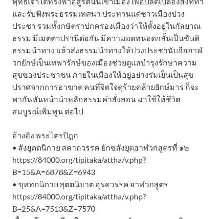
พุทธเจ้าได้ทรงพาอสูรตนนี้เข้าเมือง เพื่อปลดเปลื้องสิ่งที่ทำ
และรับฟังพระธรรมเทศนา ประทานแด่ชาวเมืองปวง
ประชา รวมทั้งกษัตราปกครองเมืองว่าให้ตั้งอยู่ในกัลยาณ
ธรรม มีเมตตาปรานีต่อกัน มีความอดทนอดกลั้นเป็นขันติ
ธรรมนำทาง แล้วส่งธรรมนำทางให้ปวงประชานับถืออาฬ
วกยักษ์เป็นเทพารักษ์ของเมืองช่วยดูแลบำรุงรักษาความ
สุขของประชาชน ภายในเมืองให้อยู่อย่างร่มเย็นเป็นสุข
ปราศจากการอาฆาต คนที่จิตใจดุร้ายคล้ายยักษ์มาร ก็จะ
พากันหันหน้านำหลักธรรมคำสั่งสอน มาใช้ให้ชีวิต
สมบูรณ์เพิ่มพูน ต่อไป
อ้างอิง พระไตรปิฎก
• สังยุตตนิกาย สคาถวรรค ยักขสังยุตอาฬวกสูตรที่ ๑๒
https://84000.org/tipitaka/attha/v.php?
B=15&A=6878&Z=6943
• ขุททกนิกาย สุตตนิบาต อุรควรรค อาฬวกสูตร
https://84000.org/tipitaka/attha/v.php?
B=25&A=7513&Z=7570