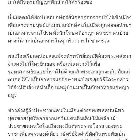
มาให้กินตามสัญญาที่กล่าวไว้คำร้องขอ
เป็นผลดลให้ยักษ์ปล่อยกษัตริย์นักล่าออกจากป่าไปเข้าเมือง
เพื่อเสาะหามนุษย์มามอบแก่ยักษ์คนในเมืองถูกทยอยนำมา
เป็นอาหารจานโปรด ทั้งนักโทษคดีอาญา คนชรา คนป่วย
ต่างก็นำมาเป็นอาหารในทุกทิวาวารไม่ขาดช่วง
พลเมืองเริ่มลดน้อยลงแม้จะนำทรัพย์สมบัติท้องพระคลังมา
จ้างคงไม่มีใครยินยอม หรือแม้แต่วางไว้เพื่อ
รอคนมาหยิบฉวยก็หามีไม่ด้วยกลัวพระอาญาจะเกิดภัยแก่
ตนดลให้ไปเป็นอาหารแก่ยักษาพนาไพร สุดวิธีใดจะกล่าว
ได้จึงมีรับสั่งให้นำเด็กในหมู่บ้านมาเป็นภักษาหารแก่พญา
อสูร
ข่าวล่วงรู้ถึงประชาชนคนในเมือง ต่างอพยพหลบหนีพา
บุตรชาย บุตรีออกจากแคว้นแดนดินเดิม ไม่เหลือแม้
ประชาชนคนใดในเมืองคงมีแต่พระราชโอรสของพระ
ราชาเพียงพระองค์เดียว กษัตริย์จึงดำริตัดสินพระทัยเป็น