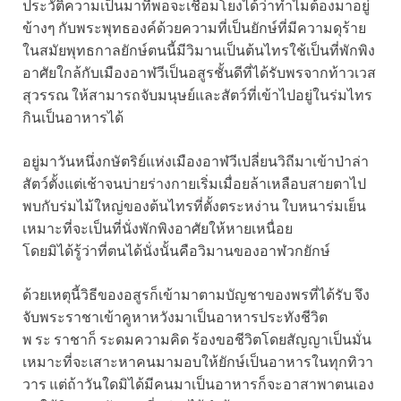
ประวัติความเป็นมาที่พอจะเชื่อมโยงได้ว่าทำไมต้องมาอยู่
ข้างๆ กับพระพุทธองค์ด้วยความที่เป็นยักษ์ที่มีความดุร้าย
ในสมัยพุทธกาลยักษ์ตนนี้มีวิมานเป็นต้นไทรใช้เป็นที่พักพิง
อาศัยใกล้กับเมืองอาฬวีเป็นอสูรชั้นดีที่ได้รับพรจากท้าวเวส
สุวรรณ ให้สามารถจับมนุษย์และสัตว์ที่เข้าไปอยู่ในร่มไทร
กินเป็นอาหารได้
อยู่มาวันหนึ่งกษัตริย์แห่งเมืองอาฬวีเปลี่ยนวิถีมาเข้าป่าล่า
สัตว์ตั้งแต่เช้าจนบ่ายร่างกายเริ่มเมื่อยล้าเหลือบสายตาไป
พบกับร่มไม้ใหญ่ของต้นไทรที่ตั้งตระหง่าน ใบหนาร่มเย็น
เหมาะที่จะเป็นที่นั่งพักพิงอาศัยให้หายเหนื่อย
โดยมิได้รู้ว่าที่ตนได้นั่งนั้นคือวิมานของอาฬวกยักษ์
ด้วยเหตุนี้วิธีของอสูรก็เข้ามาตามบัญชาของพรที่ได้รับ จึง
จับพระราชาเข้าคูหาหวังมาเป็นอาหารประทังชีวิต
พ ระ ราชาก็ ระดมความคิด ร้องขอชีวิตโดยสัญญาเป็นมั่น
เหมาะที่จะเสาะหาคนมามอบให้ยักษ์เป็นอาหารในทุกทิวา
วาร แต่ถ้าวันใดมิได้มีคนมาเป็นอาหารก็จะอาสาพาตนเอง