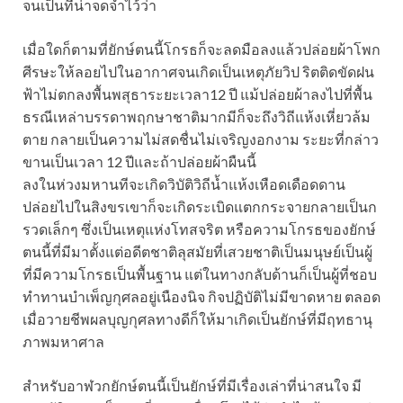
จนเป็นที่น่าจดจำไว้ว่า
เมื่อใดก็ตามที่ยักษ์ตนนี้โกรธก็จะลดมือลงแล้วปล่อยผ้าโพก
ศีรษะให้ลอยไปในอากาศจนเกิดเป็นเหตุภัยวิป ริตติดขัดฝน
ฟ้าไม่ตกลงพื้นพสุธาระยะเวลา12 ปี แม้ปล่อยผ้าลงไปที่พื้น
ธรณีเหล่าบรรดาพฤกษาชาติมากมีก็จะถึงวิถีแห้งเหี่ยวล้ม
ตาย กลายเป็นความไม่สดชื่นไม่เจริญงอกงาม ระยะที่กล่าว
ขานเป็นเวลา 12 ปีและถ้าปล่อยผ้าผืนนี้
ลงในห่วงมหานทีจะเกิดวิบัติวิถีน้ำแห้งเหือดเดือดดาน
ปล่อยไปในสิงขรเขาก็จะเกิดระเบิดแตกกระจายกลายเป็นก
รวดเล็กๆ ซึ่งเป็นเหตุแห่งโทสจริต หรือความโกรธของยักษ์
ตนนี้ที่มีมาตั้งแต่อดีตชาติลุสมัยที่เสวยชาติเป็นมนุษย์เป็นผู้
ที่มีความโกรธเป็นพื้นฐาน แต่ในทางกลับด้านก็เป็นผู้ที่ชอบ
ทำทานบำเพ็ญกุศลอยู่เนืองนิจ กิจปฏิบัติไม่มีขาดหาย ตลอด
เมื่อวายชีพผลบุญกุศลทางดีก็ให้มาเกิดเป็นยักษ์ที่มีฤทธานุ
ภาพมหาศาล
สำหรับอาฬวกยักษ์ตนนี้เป็นยักษ์ที่มีเรื่องเล่าที่น่าสนใจ มี