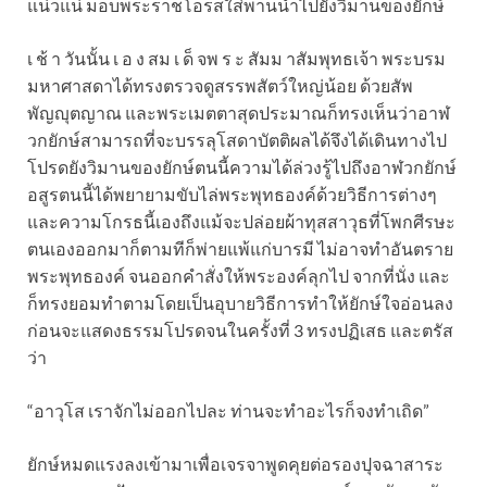
แน่วแน่ มอบพระราชโอรสใส่พานนำไปยังวิมานของยักษ์
เ ช้ า วันนั้น เ อ ง สม เ ด็ จพ ร ะ สัมม าสัมพุทธเจ้า พระบรม
มหาศาสดาได้ทรงตรวจดูสรรพสัตว์ใหญ่น้อย ด้วยสัพ
พัญญุตญาณ และพระเมตตาสุดประมาณก็ทรงเห็นว่าอาฬ
วกยักษ์สามารถที่จะบรรลุโสดาบัตติผลได้จึงได้เดินทางไป
โปรดยังวิมานของยักษ์ตนนี้ความได้ล่วงรู้ไปถึงอาฬวกยักษ์
อสูรตนนี้ได้พยายามขับไล่พระพุทธองค์ด้วยวิธีการต่างๆ
และความโกรธนี้เองถึงแม้จะปล่อยผ้าทุสสาวุธที่โพกศีรษะ
ตนเองออกมาก็ตามทีก็พ่ายแพ้แก่บารมี ไม่อาจทำอันตราย
พระพุทธองค์ จนออกคำสั่งให้พระองค์ลุกไป จากที่นั่ง และ
ก็ทรงยอมทำตามโดยเป็นอุบายวิธีการทำให้ยักษ์ใจอ่อนลง
ก่อนจะแสดงธรรมโปรดจนในครั้งที่ 3 ทรงปฏิเสธ และตรัส
ว่า
“อาวุโส เราจักไม่ออกไปละ ท่านจะทำอะไรก็จงทำเถิด”
ยักษ์หมดแรงลงเข้ามาเพื่อเจรจาพูดคุยต่อรองปุจฉาสาระ