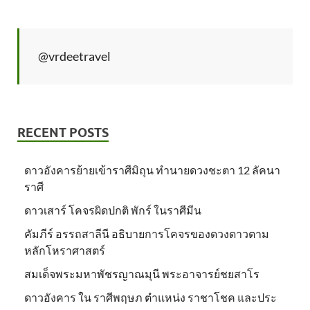
@vrdeetravel
RECENT POSTS
ดาวอังคารย้ายเข้าราศีมิถุน ทำนายดวงชะตา 12 ลัคนา
ราศี
ดาวเสาร์ โคจรผิดปกติ พักร์ ในราศีมีน
คัมภีร์ อรรถสาลีนี อธิบายการโคจรของดวงดาวตาม
หลักโหราศาสตร์
สมเด็จพระมหาพัชรญาณมุนี พระอาจารย์ชยสาโร
ดาวอังคาร ใน ราศีพฤษภ ตำแหน่ง ราชาโชค และประ