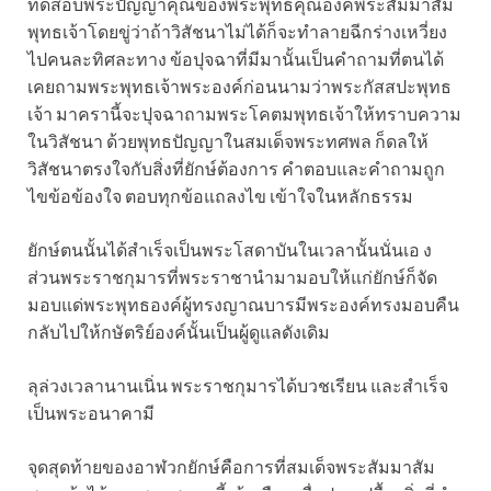
ทดสอบพระปัญญาคุณของพระพุทธคุณองค์พระสัมมาสัม
พุทธเจ้าโดยขู่ว่าถ้าวิสัชนาไม่ได้ก็จะทำลายฉีกร่างเหวี่ยง
ไปคนละทิศละทาง ข้อปุจฉาที่มีมานั้นเป็นคำถามที่ตนได้
เคยถามพระพุทธเจ้าพระองค์ก่อนนามว่าพระกัสสปะพุทธ
เจ้า มาครานี้จะปุจฉาถามพระโคตมพุทธเจ้าให้ทราบความ
ในวิสัชนา ด้วยพุทธปัญญาในสมเด็จพระทศพล ก็ดลให้
วิสัชนาตรงใจกับสิ่งที่ยักษ์ต้องการ คำตอบและคำถามถูก
ไขข้อข้องใจ ตอบทุกข้อแถลงไข เข้าใจในหลักธรรม
ยักษ์ตนนั้นได้สำเร็จเป็นพระโสดาบันในเวลานั้นนั่นเอ ง
ส่วนพระราชกุมารที่พระราชานำมามอบให้แก่ยักษ์ก็จัด
มอบแด่พระพุทธองค์ผู้ทรงญาณบารมีพระองค์ทรงมอบคืน
กลับไปให้กษัตริย์องค์นั้นเป็นผู้ดูแลดังเดิม
ลุล่วงเวลานานเนิ่น พระราชกุมารได้บวชเรียน และสำเร็จ
เป็นพระอนาคามี
จุดสุดท้ายของอาฬวกยักษ์คือการที่สมเด็จพระสัมมาสัม