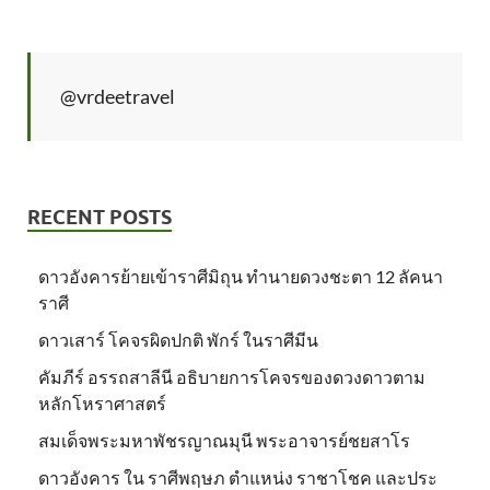
@vrdeetravel
RECENT POSTS
ดาวอังคารย้ายเข้าราศีมิถุน ทำนายดวงชะตา 12 ลัคนา
ราศี
ดาวเสาร์ โคจรผิดปกติ พักร์ ในราศีมีน
คัมภีร์ อรรถสาลีนี อธิบายการโคจรของดวงดาวตาม
หลักโหราศาสตร์
สมเด็จพระมหาพัชรญาณมุนี พระอาจารย์ชยสาโร
ดาวอังคาร ใน ราศีพฤษภ ตำแหน่ง ราชาโชค และประ