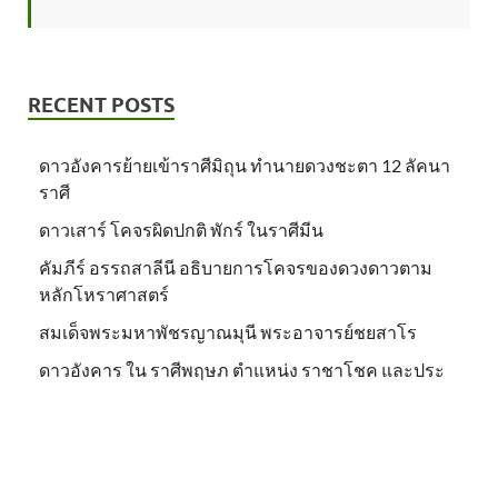
RECENT POSTS
ดาวอังคารย้ายเข้าราศีมิถุน ทำนายดวงชะตา 12 ลัคนา
ราศี
ดาวเสาร์ โคจรผิดปกติ พักร์ ในราศีมีน
คัมภีร์ อรรถสาลีนี อธิบายการโคจรของดวงดาวตาม
หลักโหราศาสตร์
สมเด็จพระมหาพัชรญาณมุนี พระอาจารย์ชยสาโร
ดาวอังคาร ใน ราศีพฤษภ ตำแหน่ง ราชาโชค และประ