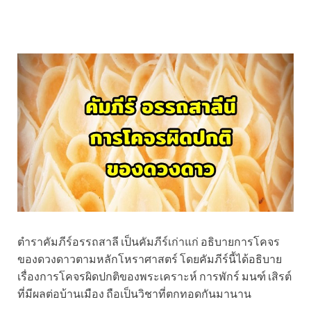
ตำราคัมภีร์อรรถสาลี เป็นคัมภีร์เก่าแก่ อธิบายการโคจร
ของดวงดาวตามหลักโหราศาสตร์ โดยคัมภีร์นี้ได้อธิบาย
เรื่องการโคจรผิดปกติของพระเคราะห์ การพักร์ มนฑ์ เสิรต์
ที่มีผลต่อบ้านเมือง ถือเป็นวิชาที่ตกทอดกันมานาน