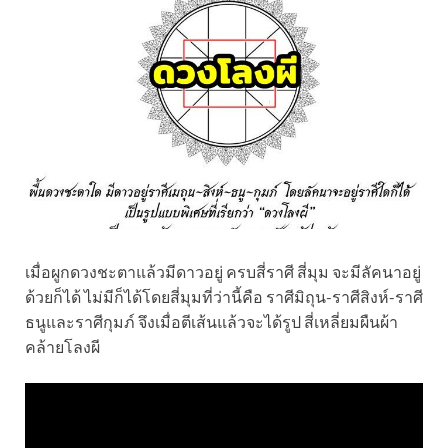
เมื่อผูกดวงชะตาแล้วมีดาวอยู่ ครบสี่ราศี สี่มุม จะมีลัคนาอยู่
ด้วยก็ได้ ไม่มีก็ได้โดยสี่มุมที่ว่านี้คือ ราศีมิถุน-ราศีสิงห์-ราศี
ธนูและราศีกุมภ์ จึงเมื่อตีเส้นแล้วจะได้รูป สี่เหลี่ยมผืนผ้า
คล้ายโลงผี