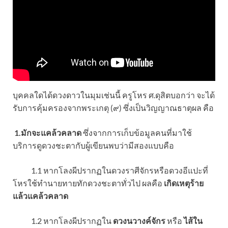
บุคคลใดได้ดวงดาวในมุมเช่นนี้ ครูโหร ศ.ดุสิตบอกว่า จะได้
รับการคุ้มครองจากพระเกตุ (๙) ซึ่งเป็นวิญญาณธาตุผล คือ
1.มักจะแคล้วคลาด
ซึ่งจากการเก็บข้อมูลคนที่มาใช้
บริการดูดวงชะตากับผู้เขียนพบว่ามีสองแบบคือ
1.1 หากโลงผีปรากฏในดวงราศีจักรหรือดวงอีแปะที่
โหรใช้ทำนายทายทักดวงชะตาทั่วไป ผลคือ
เกิดเหตุร้าย
แล้วแคล้วคลาด
1.2 หากโลงผีปรากฏใน
ดวงนวางค์จักร
หรือ
ไส้ใน