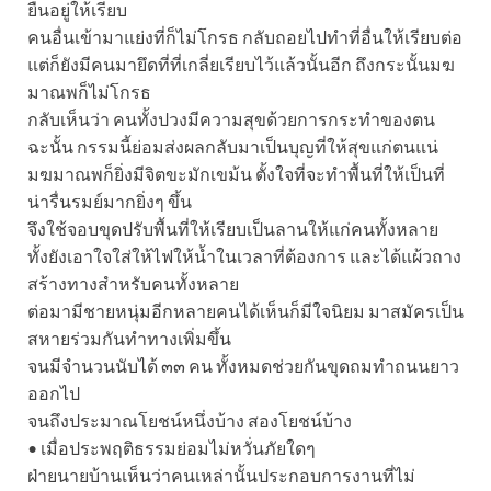
ยืนอยู่ให้เรียบ
คนอื่นเข้ามาแย่งที่ก็ไม่โกรธ กลับถอยไปทำที่อื่นให้เรียบต่อ
แต่ก็ยังมีคนมายึดที่ที่เกลี่ยเรียบไว้แล้วนั้นอีก ถึงกระนั้นมฆ
มาณพก็ไม่โกรธ
กลับเห็นว่า คนทั้งปวงมีความสุขด้วยการกระทำของตน
ฉะนั้น กรรมนี้ย่อมส่งผลกลับมาเป็นบุญที่ให้สุขแก่ตนแน่
มฆมาณพก็ยิ่งมีจิตขะมักเขม้น ตั้งใจที่จะทำพื้นที่ให้เป็นที่
น่ารื่นรมย์มากยิ่งๆ ขึ้น
จึงใช้จอบขุดปรับพื้นที่ให้เรียบเป็นลานให้แก่คนทั้งหลาย
ทั้งยังเอาใจใส่ให้ไฟให้น้ำในเวลาที่ต้องการ และได้แผ้วถาง
สร้างทางสำหรับคนทั้งหลาย
ต่อมามีชายหนุ่มอีกหลายคนได้เห็นก็มีใจนิยม มาสมัครเป็น
สหายร่วมกันทำทางเพิ่มขึ้น
จนมีจำนวนนับได้ ๓๓ คน ทั้งหมดช่วยกันขุดถมทำถนนยาว
ออกไป
จนถึงประมาณโยชน์หนึ่งบ้าง สองโยชน์บ้าง
• เมื่อประพฤติธรรมย่อมไม่หวั่นภัยใดๆ
ฝ่ายนายบ้านเห็นว่าคนเหล่านั้นประกอบการงานที่ไม่