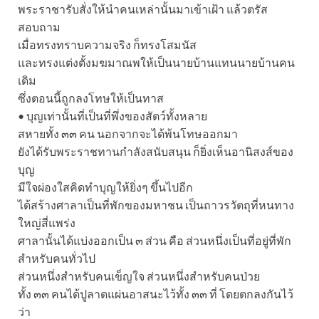
พระราชารับสั่งให้นำคนเหล่านั้นมาเข้าเฝ้า แล้วตรัส
สอบถาม
เมื่อทรงทราบความจริง ก็ทรงโสมนัส
และทรงแต่งตั้งมฆมาณพให้เป็นนายบ้านแทนนายบ้านคน
เดิม
ซึ่งตอนนี้ถูกลงโทษให้เป็นทาส
• บุญเท่านั้นที่เป็นที่พึ่งของสัตว์ทั้งหลาย
สหายทั้ง ๓๓ คน นอกจากจะได้พ้นโทษออกมา
ยังได้รับพระราชทานกำลังสนับสนุน ก็ยิ่งเห็นอานิสงส์ของ
บุญ
มีใจผ่องใสคิดทำบุญให้ยิ่งๆ ขึ้นไปอีก
ได้สร้างศาลาเป็นที่พักของมหาชน เป็นถาวรวัตถุที่หนทาง
ใหญ่สี่แพร่ง
ศาลานั้นได้แบ่งออกเป็น ๓ ส่วน คือ ส่วนหนึ่งเป็นที่อยู่ที่พัก
สำหรับคนทั่วไป
ส่วนหนึ่งสำหรับคนเข็ญใจ ส่วนหนึ่งสำหรับคนป่วย
ทั้ง ๓๓ คนได้ปูลาดแผ่นอาสนะไว้ทั้ง ๓๓ ที่ โดยตกลงกันไว้
ว่า