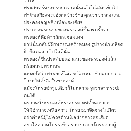
โกรธ
พระอินทร์ทรงทราบความนั้นแล้วได้เสด็จเข้าไป
ทำผ้าเฉวียงพระอังสะข้างซ้าย คุกเข่าขวาลง และ
ประคองอัญชลีเหนือพระเศียร
ประกาศพระนามของพระองค์ขึ้น ๓ ครั้งว่า
พระองค์คือท้าวสักกะจอมเทพ
ยักษ์นั้นกลับมีผิวพรรณเศร้าหมอง รูปร่างน่าเกลียด
ยิ่งขึ้นจนหายไปในที่นั้น
พระองค์ขึ้นประทับบนอาสนะของพระองค์แล้ว
ตรัสอบรมพวกเทพ
และตรัสว่า พระองค์ไม่ทรงโกรธมาช้านาน ความ
โกรธไม่ตั้งติดในพระองค์
แม้จะโกรธชั่ววูบเดียวก็ไม่กล่าวผรุสวาจา ทรงข่ม
ตนได้
คราวหนึ่งพระองค์ทรงอบรมเทพทั้งหลายว่า
ให้มีอำนาจเหนือความโกรธ อย่าจืดจางในมิตร
อย่าตำหนิผู้ไม่ควรตำหนิ อย่ากล่าวส่อเสียด
อย่าให้ความโกรธเข้าครอบงำ อย่าโกรธตอบผู้