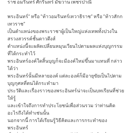
ราช อมรินทร์ ศักรินทร์ มัฆวาน เพชรปาณี
พระอินทร์” หรือ “ท้าวอมรินทร์เทวาธิราช” หรือ “ท้าวสักก
เทวราช”
เป็นตำแหน่งของพระราชาผู้เป็นใหญ่แห่งเทพทั้งปวงใน
สรวงสวรรค์ชั้นดาวดึงส์
ตำแหน่งนี้จะผลัดเปลี่ยนหมุนเวียนไปตามผลแห่งบุญกรรม
ที่ได้กระทำไว้
พระอินทร์องค์ใดสิ้นบุญก็จะมีองค์ใหม่ขึ้นมาแทนที่ กล่าว
ได้ว่า
พระอินทร์นั้นมีหลายองค์ แต่ละองค์ก็มีอายุขัยเป็นไปตาม
บุญกุศลที่ตนได้กระทำมา
ประวัติและเรื่องราวของพระอินทร์น่าจะเป็นบทเรียนที่ช่วย
ให้รู้
และเข้าใจถึงการทำประโยชน์เพื่อส่วนรวม ว่าท่านคิด
อะไรถึงได้ทำเช่นนั้น
นอกจากนี้ การได้เรียนรู้วิธีคิดและการกระทำของ
พระอินทร์