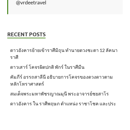
@vrdeetravel
RECENT POSTS
ดาวอังคารย้ายเข้าราศีมิถุน ทำนายดวงชะตา 12 ลัคนา
ราศี
ดาวเสาร์ โคจรผิดปกติ พักร์ ในราศีมีน
คัมภีร์ อรรถสาลีนี อธิบายการโคจรของดวงดาวตาม
หลักโหราศาสตร์
สมเด็จพระมหาพัชรญาณมุนี พระอาจารย์ชยสาโร
ดาวอังคาร ใน ราศีพฤษภ ตำแหน่ง ราชาโชค และประ