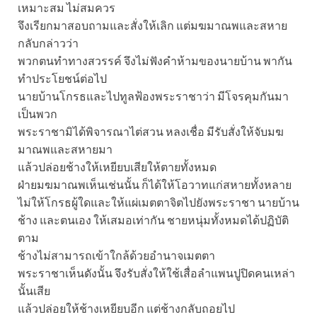
เหมาะสม ไม่สมควร
จึงเรียกมาสอบถามและสั่งให้เลิก แต่มฆมาณพและสหาย
กลับกล่าวว่า
พวกตนทำทางสวรรค์ จึงไม่ฟังคำห้ามของนายบ้าน พากัน
ทำประโยชน์ต่อไป
นายบ้านโกรธและไปทูลฟ้องพระราชาว่า มีโจรคุมกันมา
เป็นพวก
พระราชามิได้พิจารณาไต่สวน หลงเชื่อ มีรับสั่งให้จับมฆ
มาณพและสหายมา
แล้วปล่อยช้างให้เหยียบเสียให้ตายทั้งหมด
ฝ่ายมฆมาณพเห็นเช่นนั้น ก็ได้ให้โอวาทแก่สหายทั้งหลาย
ไม่ให้โกรธผู้ใดและให้แผ่เมตตาจิตไปยังพระราชา นายบ้าน
ช้าง และตนเอง ให้เสมอเท่ากัน ชายหนุ่มทั้งหมดได้ปฏิบัติ
ตาม
ช้างไม่สามารถเข้าใกล้ด้วยอำนาจเมตตา
พระราชาเห็นดังนั้น จึงรับสั่งให้ใช้เสื่อลำแพนปูปิดคนเหล่า
นั้นเสีย
แล้วปล่อยให้ช้างเหยียบอีก แต่ช้างกลับถอยไป