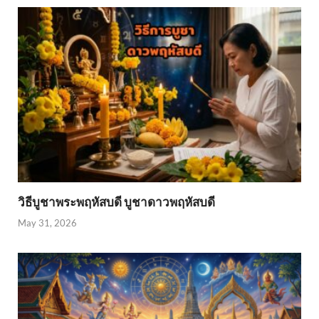
วิธีบูชาพระพฤหัสบดี บูชาดาวพฤหัสบดี
May 31, 2026