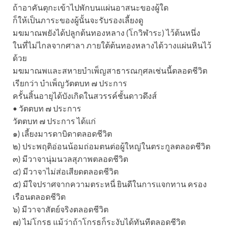
ถ้าอาคันตุกะเข้าไปพักบนแผ่นอาสนะของผู้ใด
ก็ให้เป็นภาระของผู้นั้นจะรับรองเลี้ยงดู
มฆมาณพยังได้ปลูกต้นทองหลาง (โกวิฬาระ) ไว้ต้นหนึ่ง
ในที่ไม่ไกลจากศาลา ภายใต้ต้นทองหลางได้วางแผ่นหินไว้
ด้วย
มฆมาณพและสหายบำเพ็ญสาธารณกุศลเช่นนี้ตลอดชีวิต
เรียกว่า บำเพ็ญวัตตบท ๗ ประการ
ครั้นสิ้นอายุได้บังเกิดในสวรรค์ชั้นดาวดึงส์
• วัตตบท ๗ ประการ
วัตตบท ๗ ประการ ได้แก่
๑) เลี้ยงมารดาบิดาตลอดชีวิต
๒) ประพฤติอ่อนน้อมถ่อมตนต่อผู้ใหญ่ในตระกูลตลอดชีวิต
๓) มีวาจานุ่มนวลสุภาพตลอดชีวิต
๔) มีวาจาไม่ส่อเสียดตลอดชีวิต
๕) มีใจปราศจากความตระหนี่ ยินดีในการแจกทาน ครอง
เรือนตลอดชีวิต
๖) มีวาจาสัตย์จริงตลอดชีวิต
๗) ไม่โกรธ แม้ว่าถ้าโกรธก็ระงับได้ทันทีตลอดชีวิต