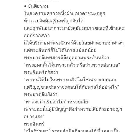
• ขันติธรรม
ในสงครามคราวหนึ่งฝ่ายเทวดาชนะอสูร
ท้าวเวปจิตติอสุรินทร์ ถูกจับได้
และถูกพันธนาการมายังสุธัมมสภา ขณะที่เข้าและ
ออกจากสภา
ก็ได้บริภาษด่าพระอินทร์ด้วยถ้อยคำหยาบช้าต่างๆ
แต่พระอินทร์ก็ไม่ได้โกรธแม้แต่น้อย
พระมาตลีเทพสารถีจึงทูลถามพระอินทร์ว่า
“ทรงอดกลั้นได้เพราะกลัว หรือว่าเพราะอ่อนแอ”
พระอินทร์ตรัสว่า
“เราทนได้ไม่ใช่เพราะกลัว ไม่ใช่เพราะอ่อนแอ
แต่วิญญูชนเช่นเราจะตอบโต้กับพาลได้อย่างไร”
พระมาตลีแย้งว่า
“พาลจะกำเริบถ้าไม่กำหราบเสีย
เพราะฉะนั้นผู้มีปัญญาพึงกำหราบเสียด้วยอาชญา
อย่างแรง”
พระอินทร์
“เมื่อรู้ว่าเขาโกรธแล้วมีสติสงบลงได้ นี่แหละเป็น