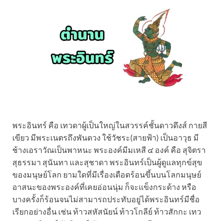
พระอินทร์ คือ เทวดาผู้เป็นใหญ่ในสวรรค์ชั้นดาวดึงส์ กายสี
เขียว มีพระเนตรถึงพันดวง ใช้วัชระ(สายฟ้า) เป็นอาวุธ มี
ช้างเอราวัณเป็นพาหนะ พระองค์มีมเหสี ๔ องค์ คือ สุจิตรา
สุธรรมา สุนันทา และสุชาดา พระอินทร์เป็นผู้ดูแลทุกข์สุข
ของมนุษย์โลก ยามใดที่มีเรื่องเดือดร้อนขึ้นบนโลกมนุษย์
อาสนะของพระองค์ที่เคยอ่อนนุ่ม ก็จะแข็งกระด้าง หรือ
บางครั้งก็ร้อนจนไม่สามารถประทับอยู่ได้พระอินทร์มีชื่อ
เรียกอย่างอื่น เช่น ท้าวสหัสนัยน์ ท้าวโกลีย์ ท้าวสักกะ เทว