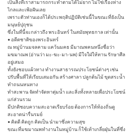
เป็นสิ่งที่เราสามารถกระทำตามได้ไม่ยาก ไม่ใช่เรื่องห่าง
ไกลและเฟ้อฝันเลย
เพราะตัวท่านเองก็ได้ประพฤติปฏิบัติเช่นนี้ในขณะที่ยังเป็น
มนุษย์ปุถุชน
ซึ่งในที่นี้จะกล่าวถึง พระอินทร์ ในสมัยพุทธกาล เท่านั้น
• อดีตชาติของพระอินทร์
ณ หมู่บ้านมจลคาม แคว้นมคธ มีมาณพคนหนึ่งชื่อว่า
มฆมาณพ (อ่านว่า มะ-ฆะ-มา-นพ) มีใจใฝ่ให้ทาน รักษาศีล
อยู่เสมอ
ทั้งยังชอบแผ้วทาง ทำงานสาธารณประโยชน์ต่างๆ เช่น
ปรับพื้นที่ให้เรียบเสมอกัน สร้างศาลา ปลูกต้นไม้ ขุดสระน้ำ
ทำถนนหนทาง
ทำสะพาน จัดทำจัดหาตุ่มน้ำ และสิ่งทั้งหลายเพื่อประโยชน์
แก่ส่วนรวม
มีปกติชอบความสะอาดเรียบร้อย ต้องการให้ท้องถิ่นดู
สะอาดน่ารื่นรมย์
• คิดดี คิดถูก คิดเป็น นำมาซึ่งความสุข
ขณะที่มฆมาณพทำงานในหมู่บ้าน ก็ใช้เท้าเกลี่ยฝุ่นในที่ซึ่ง