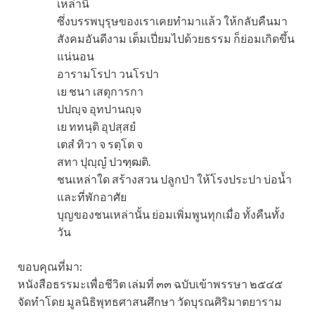
เหล่านี้
ซึ่งบรรพบุรุษของเราเคยทำมาแล้ว ให้กลับคืนมา
สังคมอันดีงาม เต็มเปี่ยมไปด้วยธรรม ก็ย่อมเกิดขึ้น
แน่นอน
อารามโรปา วนโรปา
เย ชนา เสตุการกา
ปปญฺจ อุทปานญฺจ
เย ททนฺติ อุปสฺสยํ
เตสํ ทิวา จ รตฺโต จ
สทา ปุญฺญํ ปวฑฺฒติ.
ชนเหล่าใด สร้างสวน ปลูกป่า ให้โรงประปา บ่อน้ำ
และที่พักอาศัย
บุญของชนเหล่านั้น ย่อมเพิ่มพูนทุกเมื่อ ทั้งคืนทั้ง
วัน
ขอบคุณที่มา:
หนังสือธรรมะเพื่อชีวิต เล่มที่ ๓๓ ฉบับเข้าพรรษา ๒๕๔๕
จัดทำโดย มูลนิธิพุทธศาสนศึกษา วัดบุรณศิริมาตยาราม