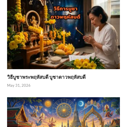
วิธีบูชาพระพฤหัสบดี บูชาดาวพฤหัสบดี
May 31, 2026