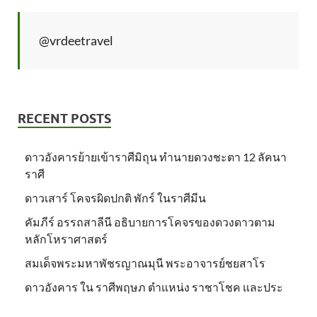
@vrdeetravel
RECENT POSTS
ดาวอังคารย้ายเข้าราศีมิถุน ทำนายดวงชะตา 12 ลัคนา
ราศี
ดาวเสาร์ โคจรผิดปกติ พักร์ ในราศีมีน
คัมภีร์ อรรถสาลีนี อธิบายการโคจรของดวงดาวตาม
หลักโหราศาสตร์
สมเด็จพระมหาพัชรญาณมุนี พระอาจารย์ชยสาโร
ดาวอังคาร ใน ราศีพฤษภ ตำแหน่ง ราชาโชค และประ