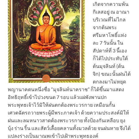
เกิดจากความพ้น
กิเลสอยู่ ณ อาณา
บริเวณที่ไม่ไกล
จากต้นพระ
ศรีมหาโพธิ์แห่ง
ละ 7 วันนั้น ใน
สัปดาห์ที่ 3 นี้เอง
ก็ได้ไปประทับใต้
ต้นมุจลินท์ (ต้น
จิก) ขณะนั้นฝนได้
ตกลงมาไม่หยุด
พญานาคตนหนึ่งชื่อ “มุจลินท์นาคราช” ก็ได้ขึ้นมาแสดง
อิทธิฤทธิ์เข้าไปวงขนด 7 รอบ แล้วแผ่พังพานปก
พระพุทธเจ้าไว้มิให้ฝนตกต้องพระวรกาย เหมือนกั้น
เศวตฉัตรถวายพระผู้มีพระภาคเจ้า ด้วยความประสงค์มิให้
ฝนและลมหนาวสาดต้องพระวรกาย ทั้งป้องกันเหลือบ ยุง
บุ้ง ร่าน ริ้น และสัตว์เลื้อยคลานทั้งมวลด้วย จนฝนหาย จึงได้
แปลงร่างเป็นมาณพเข้าไปเฝ้าพระพุทธองค์