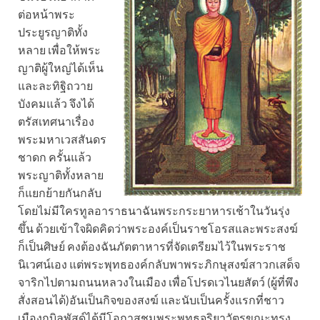
ต่อหน้าพระ
ประยูรญาติทั้ง
หลาย เพื่อให้พระ
ญาติผู้ใหญ่ได้เห็น
และละทิฐิถวาย
บังคมแล้ว จึงได้
ตรัสเทศนาเรื่อง
พระมหาเวสสันดร
ชาดก ครั้นแล้ว
พระญาติทั้งหลาย
ก็แยกย้ายกันกลับ
โดยไม่มีใครทูลอาราธนาฉันพระกระยาหารเช้าในวันรุ่ง
ขึ้น ด้วยเข้าใจผิดคิดว่าพระองค์เป็นราชโอรสและพระสงฆ์
ก็เป็นศิษย์ คงต้องฉันภัตตาหารที่จัดเตรียมไว้ในพระราช
นิเวศน์เอง แต่พระพุทธองค์กลับพาพระภิกษุสงฆ์สาวกเสด็จ
จาริกไปตามถนนหลวงในเมือง เพื่อโปรดเวไนยสัตว์ (ผู้ที่พึง
สั่งสอนได้)อันเป็นกิจของสงฆ์ และนับเป็นครั้งแรกที่ชาว
เมืองกบิลพัสดุ์ได้มีโอกาสชมพระพุทธจริยาวัตรขณะทรง