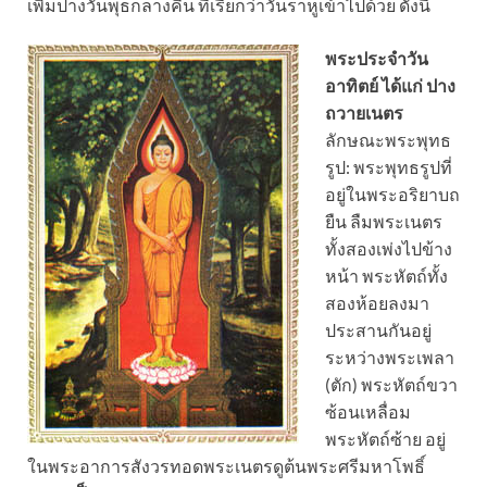
เพิ่มปางวันพุธกลางคืน ที่เรียกว่าวันราหูเข้าไปด้วย ดังนี้
พระประจำวัน
อาทิตย์ ได้แก่ ปาง
ถวายเนตร
ลักษณะพระพุทธ
รูป: พระพุทธรูปที่
อยู่ในพระอริยาบถ
ยืน ลืมพระเนตร
ทั้งสองเพ่งไปข้าง
หน้า พระหัตถ์ทั้ง
สองห้อยลงมา
ประสานกันอยู่
ระหว่างพระเพลา
(ตัก) พระหัตถ์ขวา
ซ้อนเหลื่อม
พระหัตถ์ซ้าย อยู่
ในพระอาการสังวรทอดพระเนตรดูต้นพระศรีมหาโพธิ์