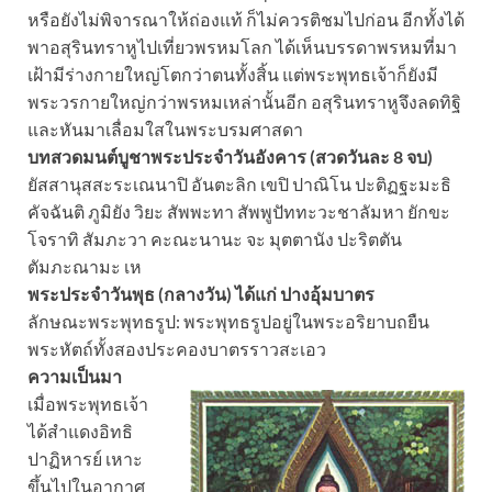
หรือยังไม่พิจารณาให้ถ่องแท้ ก็ไม่ควรติชมไปก่อน อีกทั้งได้
พาอสุรินทราหูไปเที่ยวพรหมโลก ได้เห็นบรรดาพรหมที่มา
เฝ้ามีร่างกายใหญ่โตกว่าตนทั้งสิ้น แต่พระพุทธเจ้าก็ยังมี
พระวรกายใหญ่กว่าพรหมเหล่านั้นอีก อสุรินทราหูจึงลดทิฐิ
และหันมาเลื่อมใสในพระบรมศาสดา
บทสวดมนต์บูชาพระประจำวันอังคาร (สวดวันละ 8 จบ)
ยัสสานุสสะระเณนาปิ อันตะลิก เขปิ ปาณิโน ปะติฏฐะมะธิ
คัจฉันติ ภูมิยัง วิยะ สัพพะทา สัพพูปัททะวะชาลัมหา ยักขะ
โจราทิ สัมภะวา คะณะนานะ จะ มุตตานัง ปะริตตัน
ตัมภะณามะ เห
พระประจำวันพุธ (กลางวัน) ได้แก่ ปางอุ้มบาตร
ลักษณะพระพุทธรูป: พระพุทธรูปอยู่ในพระอริยาบถยืน
พระหัตถ์ทั้งสองประคองบาตรราวสะเอว
ความเป็นมา
เมื่อพระพุทธเจ้า
ได้สำแดงอิทธิ
ปาฏิหารย์ เหาะ
ขึ้นไปในอากาศ