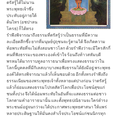
ตรัสรู้ได้ไม่นาน
พระพุทธเจ้าซึ่ง
ประทับอยู่ภายใต้
ต้นไทร (อชปาลน
โครธ) ก็ได้ทรง
รำพึงพิจารณาถึงธรรมที่ตรัสรู้ว่าเป็นธรรมที่มีความ
ละเอียดลึกซึ้ง ยากที่มนุษย์ปุถุชนจะรู้ตามได้ จึงเกิดความ
ท้อพระทัยที่จะไม่สั่งสอนชาวโลก ด้วยรำพึงว่าจะมีใครสักกี่
คนที่ฟังธรรมะของพระองค์เข้าใจ ร้อนถึงท้าวสหัมบดี
พรหมได้มากราบทูลอาราธนาเพื่อทรงแสดงธรรมว่าใน
โลกนี้บุคคลที่มีกิเลสเบาบางพอฟังธรรมได้ยังมีอยู่ พระพุทธ
องค์ได้ทรงพิจารณาแล้วก็เห็นชอบด้วย อีกทั้งทรงรำพึงถึง
ธรรมเนียมของพระพุทธเจ้าทั้งหลายแต่ปางก่อน ว่าตรัสรู้
แล้วก็ย่อมแสดงธรรมโปรดสัตว์โลกเพื่อประโยชน์สุขแก่
ชนทั้งปวง จึงได้น้อมพระทัยในอันที่จะแสดงธรรมต่อชาว
โลกตามคำอาราธนานั้น และตั้งพุทธปณิธานจะใคร่ดำรง
พระชนม์อยู่จนกว่าจะได้ประกาศพระพุทธศาสนา ให้แพร่
หลายประดิษฐานให้มั่นคงสำเร็จประโยชน์แก่ชนนิกรทุก