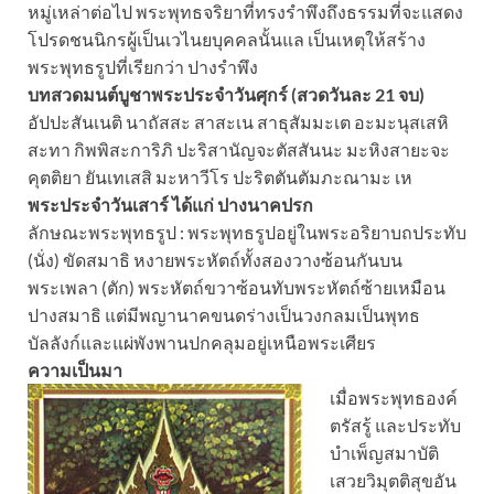
หมู่เหล่าต่อไป พระพุทธจริยาที่ทรงรำพึงถึงธรรมที่จะแสดง
โปรดชนนิกรผู้เป็นเวไนยบุคคลนั้นแล เป็นเหตุให้สร้าง
พระพุทธรูปที่เรียกว่า ปางรำพึง
บทสวดมนต์บูชาพระประจำวันศุกร์ (สวดวันละ 21 จบ)
อัปปะสันเนติ นาถัสสะ สาสะเน สาธุสัมมะเต อะมะนุสเสหิ
สะทา กิพพิสะการิภิ ปะริสานัญจะตัสสันนะ มะหิงสายะจะ
คุตติยา ยันเทเสสิ มะหาวีโร ปะริตตันตัมภะณามะ เห
พระประจำวันเสาร์ ได้แก่ ปางนาคปรก
ลักษณะพระพุทธรูป : พระพุทธรูปอยู่ในพระอริยาบถประทับ
(นั่ง) ขัดสมาธิ หงายพระหัตถ์ทั้งสองวางซ้อนกันบน
พระเพลา (ตัก) พระหัตถ์ขวาซ้อนทับพระหัตถ์ซ้ายเหมือน
ปางสมาธิ แต่มีพญานาคขนดร่างเป็นวงกลมเป็นพุทธ
บัลลังก์และแผ่พังพานปกคลุมอยู่เหนือพระเศียร
ความเป็นมา
เมื่อพระพุทธองค์
ตรัสรู้ และประทับ
บำเพ็ญสมาบัติ
เสวยวิมุตติสุขอัน