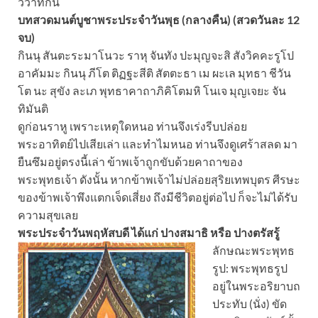
วิวาทกัน
บทสวดมนต์บูชาพระประจำวันพุธ (กลางคืน) (สวดวันละ 12
จบ)
กินนุ สันตะระมาโนวะ ราหุ จันทัง ปะมุญจะสิ สังวิคคะรูโป
อาคัมมะ กินนุ ภีโต ติฏฐะสีติ สัตตะธา เม ผะเล มุทธา ชีวัน
โต นะ สุขัง ละเภ พุทธาคาถาภิคิโตมหิ โนเจ มุญเจยะ จัน
ทิมันติ
ดูก่อนราหู เพราะเหตุใดหนอ ท่านจึงเร่งรีบปล่อย
พระอาทิตย์ไปเสียเล่า และทำไมหนอ ท่านจึงดูเศร้าสลด มา
ยืนซึมอยู่ตรงนี้เล่า ข้าพเจ้าถูกขับด้วยคาถาของ
พระพุทธเจ้า ดังนั้น หากข้าพเจ้าไม่ปล่อยสุริยเทพบุตร ศีรษะ
ของข้าพเจ้าพึงแตกเจ็ดเสี่ยง ถึงมีชีวิตอยู่ต่อไป ก็จะไม่ได้รับ
ความสุขเลย
พระประจำวันพฤหัสบดี ได้แก่ ปางสมาธิ หรือ ปางตรัสรู้
ลักษณะพระพุทธ
รูป: พระพุทธรูป
อยู่ในพระอริยาบถ
ประทับ (นั่ง) ขัด