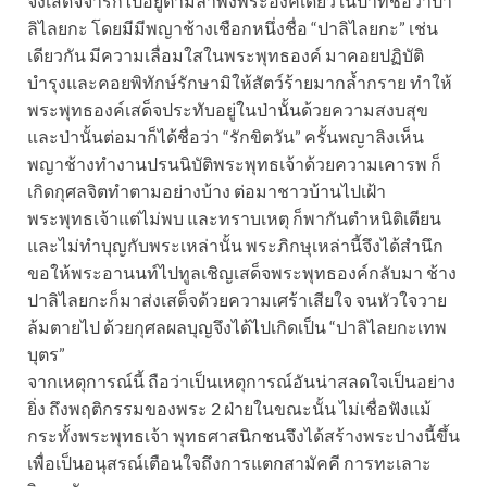
จึงเสด็จจาริกไปอยู่ตามลำพังพระองค์เดียวในป่าที่ชื่อว่าปา
ลิไลยกะ โดยมีมีพญาช้างเชือกหนึ่งชื่อ “ปาลิไลยกะ” เช่น
เดียวกัน มีความเลื่อมใสในพระพุทธองค์ มาคอยปฏิบัติ
บำรุงและคอยพิทักษ์รักษามิให้สัตว์ร้ายมากล้ำกราย ทำให้
พระพุทธองค์เสด็จประทับอยู่ในป่านั้นด้วยความสงบสุข
และป่านั้นต่อมาก็ได้ชื่อว่า “รักขิตวัน” ครั้นพญาลิงเห็น
พญาช้างทำงานปรนนิบัติพระพุทธเจ้าด้วยความเคารพ ก็
เกิดกุศลจิตทำตามอย่างบ้าง ต่อมาชาวบ้านไปเฝ้า
พระพุทธเจ้าแต่ไม่พบ และทราบเหตุ ก็พากันตำหนิติเตียน
และไม่ทำบุญกับพระเหล่านั้น พระภิกษุเหล่านี้จึงได้สำนึก
ขอให้พระอานนท์ไปทูลเชิญเสด็จพระพุทธองค์กลับมา ช้าง
ปาลิไลยกะก็มาส่งเสด็จด้วยความเศร้าเสียใจ จนหัวใจวาย
ล้มตายไป ด้วยกุศลผลบุญจึงได้ไปเกิดเป็น “ปาลิไลยกะเทพ
บุตร”
จากเหตุการณ์นี้ ถือว่าเป็นเหตุการณ์อันน่าสลดใจเป็นอย่าง
ยิ่ง ถึงพฤติกรรมของพระ 2 ฝ่ายในขณะนั้น ไม่เชื่อฟังแม้
กระทั้งพระพุทธเจ้า พุทธศาสนิกชนจึงได้สร้างพระปางนี้ขึ้น
เพื่อเป็นอนุสรณ์เตือนใจถึงการแตกสามัคคี การทะเลาะ