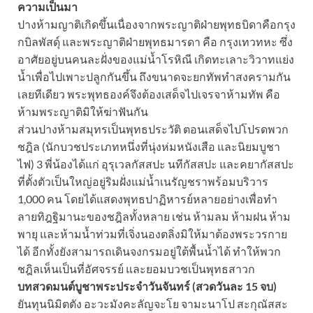
ความเป็นมา
ปางห้ามญาติเกิดขึ้นเนื่องจากพระญาติฝ่ายพุทธบิดาคือกรุง
กบิลพัสดุ์ และพระญาติฝ่ายพุทธมารดา คือ กรุงเทวทหะ ซึ่ง
อาศัยอยู่บนคนละฝั่งของแม่น้ำโรหิณี เกิดทะเลาะวิวาทแย่ง
น้ำเพื่อไปเพาะปลูกกันขึ้น ถึงขนาดจะยกทัพทำสงครามกัน
เลยทีเดียว พระพุทธองค์จึงต้องเสด็จไปเจรจาห้ามทัพ คือ
ห้ามพระญาติมิให้ฆ่าฟันกัน
ส่วนปางห้ามสมุทรเป็นพุทธประวัติ ตอนเสด็จไปโปรดพวก
ชฎิล (นักบวชประเภทหนึ่งที่นุ่งห่มหนังเสือ และนิยมบูชา
ไฟ) 3 พี่น้องได้แก่ อุรุเวลกัสสปะ นทีกัสสปะ และคยากัสสปะ
ที่ตั้งตัวเป็นใหญ่อยู่ริมฝั่งแม่น้ำเนรัญชราพร้อมบริวาร
1,000 คน โดยได้แสดงพุทธปาฏิหารย์หลายอย่างเพื่อทำ
ลายทิฎฐิมานะของชฎิลทั้งหลาย เช่น ห้ามลม ห้ามฝน ห้าม
พายุ และห้ามน้ำท่วมที่เจิ่งนองตลิ่งมิให้มาต้องพระวรกาย
ได้ อีกทั้งยังสามารถเดินจงกรมอยู่ใต้พื้นน้ำได้ ทำให้พวก
ชฎิลเห็นเป็นที่อัศจรรย์ และยอมบวชเป็นพุทธสาวก
บทสวดมนต์บูชาพระประจำวันจันทร์ (สวดวันละ 15 จบ)
ยันทุนนิมิตตัง อะวะมังคะลัญจะโย จามะนาโป สะกุณัสสะ