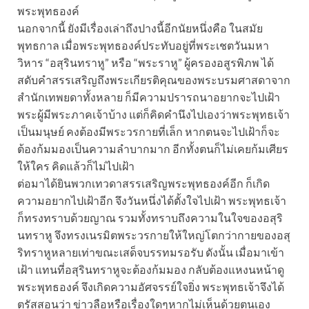
พระพุทธองค์
นอกจากนี้ ยังมีเรื่องเล่าถึงปางนี้อีกนัยหนึ่งคือ ในสมัย
พุทธกาล เมื่อพระพุทธองค์ประทับอยู่ที่พระเชตวันมหา
วิหาร “อสุรินทราหู” หรือ “พระราหู” ผู้ครองอสูรพิภพ ได้
สดับคำสรรเสริญถึงพระเกียรติคุณของพระบรมศาสดาจาก
สำนักเทพยดาทั้งหลาย ก็มีความปรารถนาอยากจะไปเฝ้า
พระผู้มีพระภาคเจ้าบ้าง แต่ก็คิดคำนึงไปเองว่าพระพุทธเจ้า
เป็นมนุษย์ คงต้องมีพระวรกายที่เล็ก หากตนจะไปเฝ้าก็จะ
ต้องก้มมองเป็นความลำบากมาก อีกทั้งตนก็ไม่เคยก้มเศียร
ให้ใคร คิดแล้วก็ไม่ไปเฝ้า
ต่อมาได้ยินพวกเทวดาสรรเสริญพระพุทธองค์อีก ก็เกิด
ความอยากไปเฝ้าอีก จึงวันหนึ่งได้ตั้งใจไปเฝ้า พระพุทธเจ้า
ก็ทรงทราบด้วยญาณ รวมทั้งทราบถึงความในใจของอสุริ
นทราหู จึงทรงเนรมิตพระวรกายให้ใหญ่โตกว่ากายของอสุ
ริทราหูหลายเท่าขณะเสด็จบรรทมรอรับ ดังนั้น เมื่อมาเข้า
เฝ้า แทนที่อสุรินทราหูจะต้องก้มมอง กลับต้องแหงนหน้าดู
พระพุทธองค์ จึงเกิดความอัศจรรย์ใจยิ่ง พระพุทธเจ้าจึงได้
ตรัสสอนว่า ข่าวลือหรือเรื่องใดๆหากไม่เห็นด้วยตนเอง