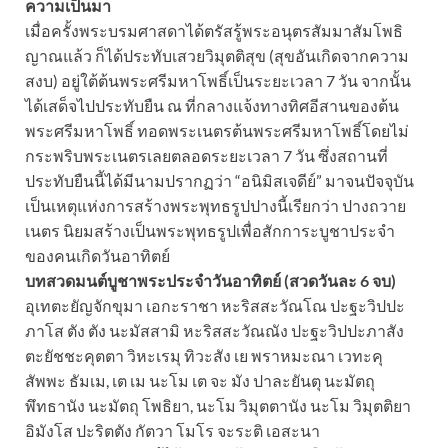
ความเป็นมา
เมื่อครั้งพระบรมศาสดาได้ตรัสรู้พระอนุตรสัมมาสัมโพธิ
ญาณแล้ว ก็ได้ประทับเสวยวิมุตติสุข (สุขอันเกิดจากความ
สงบ) อยู่ใต้ต้นพระศรีมหาโพธิ์เป็นระยะเวลา 7 วัน จากนั้น
ได้เสด็จไปประทับยืน ณ ที่กลางแจ้งทางทิศอีสานของต้น
พระศรีมหาโพธิ์ ทอดพระเนตรต้นพระศรีมหาโพธิ์โดยไม่
กระพริบพระเนตรเลยตลอดระยะเวลา 7 วัน ซึ่งสถานที่
ประทับยืนนี้ได้มีนามปรากฏว่า “อนิมิสเจดีย์” มาจนปัจจุบัน
เป็นเหตุแห่งการสร้างพระพุทธรูปปางนี้เรียกว่า ปางถวาย
เนตร นิยมสร้างเป็นพระพุทธรูปเพื่อสักการะบูชาประจำ
ของคนเกิดวันอาทิตย์
บทสวดมนต์บูชาพระประจำวันอาทิตย์ (สวดวันละ 6 จบ)
อุเทตะยัญจักขุมา เอกะราชา หะริสสะวัณโณ ปะฐะวิปปะ
ภาโส ตัง ตัง นะมัสสามิ หะริสสะวัณณัง ปะฐะวิปปะภาสัง
ตะยัชชะคุตตา วิหะเรมุ ทิวะสัง เย พราหมะณา เวทะคุ
สัพพะ ธัมเม, เต เม นะโม เต จะ มัง ปาละยันตุ นะมัตถุ
พึทธานัง นะมัตถุ โพธิยา, นะโม วิมุตตานัง นะโม วิมุตติยา
อิมังโส ปะริตตัง กัตวา โมโร จะระติ เอสะนา