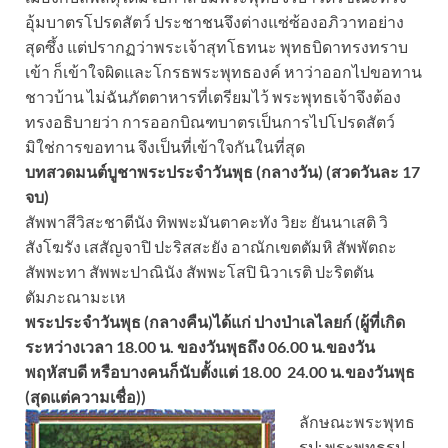
อุ้มบาตรโปรดสัตว์ ประชาชนจึงต่างแซ่ซ้องอภิวาทอย่าง
สุดซึ้ง แต่ปรากฏว่าพระเจ้าสุทโธทนะ พุทธบิดาทรงทราบ
เข้า ก็เข้าใจผิดและโกรธพระพุทธองค์ หาว่าออกไปขอทาน
ชาวบ้าน ไม่ฉันภัตตาหารที่เตรียมไว้ พระพุทธเจ้าจึงต้อง
ทรงอธิบายว่า การออกบิณฑบาตรเป็นการไปโปรดสัตว์
มิใช่การขอทาน จึงเป็นที่เข้าใจกันในที่สุด
บทสวดมนต์บูชาพระประจำวันพุธ (กลางวัน) (สวดวันละ 17
จบ)
สัพพาสีวิสะชาตีนัง ทิพพะมันตาคะทัง วิยะ ยันนาเสติ วิ
สังโฆรัง เสสัญจาปิ ปะริสสะยัง อาณักเขตตัมหิ สัพพัตถะ
สัพพะทา สัพพะปาณินัง สัพพะโสปิ นิวาเรติ ปะริตตัน
ตัมภะณามะเห
พระประจำวันพุธ (กลางคืน)ได้แก่ ปางป่าเลไลยก์ (ผู้ที่เกิด
ระหว่างเวลา 18.00 น. ของวันพุธถึง 06.00 น.ของวัน
พฤหัสบดี หรือบางคนก็นับตั้งแต่ 18.00  24.00 น.ของวันพุธ
(สุดแต่ความเชื่อ))
ลักษณะพระพุทธ
รูป: พระพุทธรูป