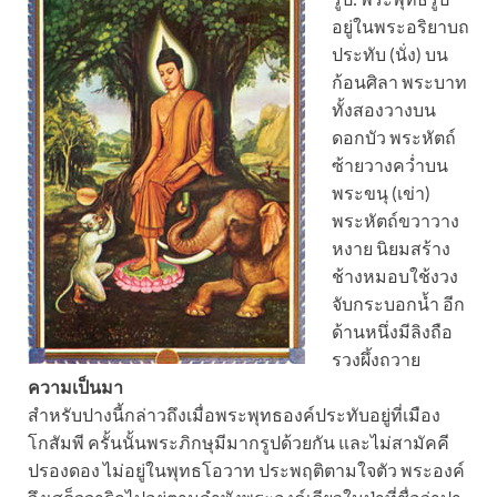
อยู่ในพระอริยาบถ
ประทับ (นั่ง) บน
ก้อนศิลา พระบาท
ทั้งสองวางบน
ดอกบัว พระหัตถ์
ซ้ายวางคว่ำบน
พระขนุ (เข่า)
พระหัตถ์ขวาวาง
หงาย นิยมสร้าง
ช้างหมอบใช้งวง
จับกระบอกน้ำ อีก
ด้านหนึ่งมีลิงถือ
รวงผึ้งถวาย
ความเป็นมา
สำหรับปางนี้กล่าวถึงเมื่อพระพุทธองค์ประทับอยู่ที่เมือง
โกสัมพี ครั้นนั้นพระภิกษุมีมากรูปด้วยกัน และไม่สามัคคี
ปรองดอง ไม่อยู่ในพุทธโอวาท ประพฤติตามใจตัว พระองค์