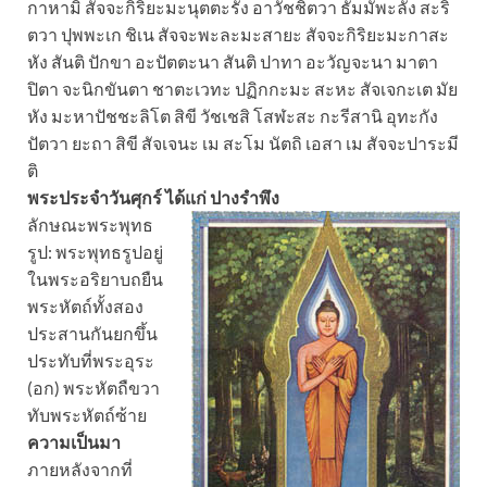
กาหามิ สัจจะกิริยะมะนุตตะรัง อาวัชชิตวา ธัมมัพะลัง สะริ
ตวา ปุพพะเก ชิเน สัจจะพะละมะสายะ สัจจะกิริยะมะกาสะ
หัง สันติ ปักขา อะปัตตะนา สันติ ปาทา อะวัญจะนา มาตา
ปิตา จะนิกขันตา ชาตะเวทะ ปฏิกกะมะ สะหะ สัจเจกะเต มัย
หัง มะหาปัชชะลิโต สิขี วัชเชสิ โสฬะสะ กะรีสานิ อุทะกัง
ปัตวา ยะถา สิขี สัจเจนะ เม สะโม นัตถิ เอสา เม สัจจะปาระมี
ติ
พระประจำวันศุกร์ ได้แก่ ปางรำพึง
ลักษณะพระพุทธ
รูป: พระพุทธรูปอยู่
ในพระอริยาบถยืน
พระหัตถ์ทั้งสอง
ประสานกันยกขึ้น
ประทับที่พระอุระ
(อก) พระหัตถืขวา
ทับพระหัตถ์ซ้าย
ความเป็นมา
ภายหลังจากที่