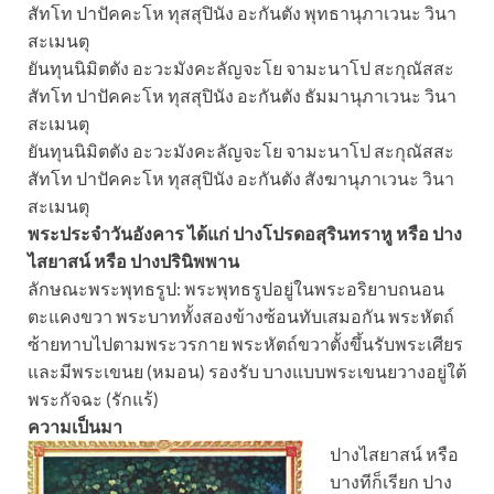
สัทโท ปาปัคคะโห ทุสสุปินัง อะกันตัง พุทธานุภาเวนะ วินา
สะเมนตุ
ยันทุนนิมิตตัง อะวะมังคะลัญจะโย จามะนาโป สะกุณัสสะ
สัทโท ปาปัคคะโห ทุสสุปินัง อะกันตัง ธัมมานุภาเวนะ วินา
สะเมนตุ
ยันทุนนิมิตตัง อะวะมังคะลัญจะโย จามะนาโป สะกุณัสสะ
สัทโท ปาปัคคะโห ทุสสุปินัง อะกันตัง สังฆานุภาเวนะ วินา
สะเมนตุ
พระประจำวันอังคาร ได้แก่ ปางโปรดอสุรินทราหู หรือ ปาง
ไสยาสน์ หรือ ปางปรินิพพาน
ลักษณะพระพุทธรูป: พระพุทธรูปอยู่ในพระอริยาบถนอน
ตะแคงขวา พระบาททั้งสองข้างซ้อนทับเสมอกัน พระหัตถ์
ซ้ายทาบไปตามพระวรกาย พระหัตถ์ขวาตั้งขึ้นรับพระเศียร
และมีพระเขนย (หมอน) รองรับ บางแบบพระเขนยวางอยู่ใต้
พระกัจฉะ (รักแร้)
ความเป็นมา
ปางไสยาสน์ หรือ
บางทีก็เรียก ปาง