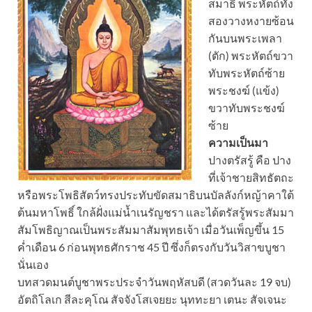
สมาธิ พระหัตถ์ทั้ง
สองวางหงายซ้อน
กันบนพระเพลา
(ตัก) พระหัตถ์ขวา
ทับพระหัตถ์ซ้าย
พระชงฆ์ (แข้ง)
ขวาทับพระชงฆ์
ซ้าย
ความเป็นมา
ปางตรัสรู้ คือ ปาง
ที่เจ้าชายสิทธัตถะ
หรือพระโพธิสัตว์ทรงประทับขัดสมาธิบนบัลลังก์หญ้าคาใต้
ต้นมหาโพธิ์ ใกล้ฝั่งแม่น้ำเนรัญชรา และได้ตรัสรู้พระสัมมา
สัมโพธิญาณเป็นพระสัมมาสัมพุทธเจ้า เมื่อวันเพ็ญขึ้น 15
ค่ำเดือน 6 ก่อนพุทธศักราช 45 ปี ซึ่งก็ตรงกับวันวิสาขบูชา
นั่นเอง
บทสวดมนต์บูชาพระประจำวันพฤหัสบดี (สวดวันละ 19 จบ)
อัตถิโลเก สีละคุโณ สัจจังโสเจยยะ นุททะยา เตนะ สัจเจนะ