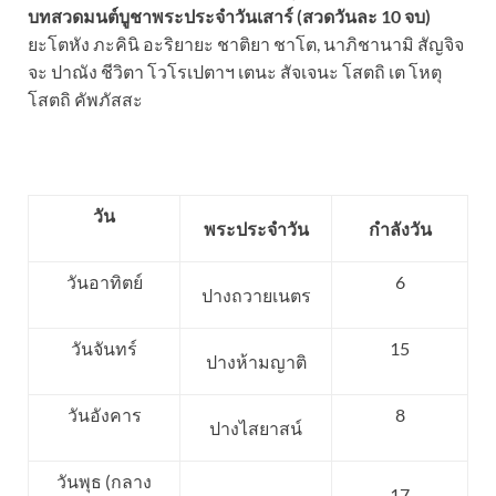
บทสวดมนต์บูชาพระประจำวันเสาร์ (สวดวันละ 10 จบ)
ยะโตหัง ภะคินิ อะริยายะ ชาติยา ชาโต, นาภิชานามิ สัญจิจ
จะ ปาณัง ชีวิตา โวโรเปตาฯ เตนะ สัจเจนะ โสตถิ เต โหตุ
โสตถิ คัพภัสสะ
วัน
พระประจำวัน
กำลังวัน
วันอาทิตย์
6
ปางถวายเนตร
วันจันทร์
15
ปางห้ามญาติ
วันอังคาร
8
ปางไสยาสน์
วันพุธ (กลาง
17