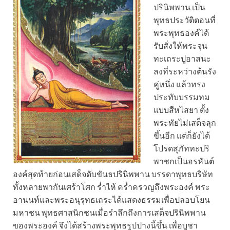
ปรินิพพาน เป็น
พุทธประวัติตอนที่
พระพุทธองค์ได้
รับสั่งให้พระจุน
ทะเถระปูอาสนะ
ลงที่ระหว่างต้นรัง
คู่หนึ่ง แล้วทรง
ประทับบรรมทม
แบบสีหไสยา ตั้ง
พระทัยไม่เสด็จลุก
ขึ้นอีก แต่ก็ยังได้
โปรดสุภัททะปริ
พาชกเป็นอรหันต์
องค์สุดท้ายก่อนเสด็จดับขันธปรินิพพาน บรรดาพุทธบริษัท
ทั้งหลายพากันเศร้าโศก ร่ำไห้ คร่ำครวญถึงพระองค์ พระ
อานนท์และพระอนุรุทธเถระได้แสดงธรรมเพื่อปลอบโยน
มหาชน พุทธศาสนิกชนเมื่อรำลึกถึงการเสด็จปรินิพพาน
ของพระองค์ จึงได้สร้างพระพุทธรูปปางนี้ขึ้น เพื่อบูชา