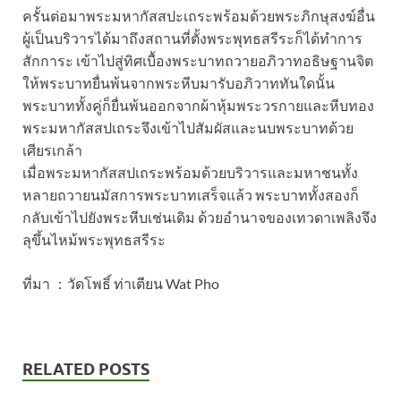
ครั้นต่อมาพระมหากัสสปะเถระพร้อมด้วยพระภิกษุสงฆ์อื่น
ผู้เป็นบริวารได้มาถึงสถานที่ตั้งพระพุทธสรีระก็ได้ทำการ
สักการะ เข้าไปสู่ทิศเบื้องพระบาทถวายอภิวาทอธิษฐานจิต
ให้พระบาทยื่นพ้นจากพระหีบมารับอภิวาททันใดนั้น
พระบาททั้งคู่ก็ยื่นพ้นออกจากผ้าหุ้มพระวรกายและหีบทอง
พระมหากัสสปเถระจึงเข้าไปสัมผัสและนบพระบาทด้วย
เศียรเกล้า
เมื่อพระมหากัสสปเถระพร้อมด้วยบริวารและมหาชนทั้ง
หลายถวายนมัสการพระบาทเสร็จแล้ว พระบาททั้งสองก็
กลับเข้าไปยังพระหีบเช่นเดิม ด้วยอำนาจของเทวดาเพลิงจึง
ลุขึ้นไหม้พระพุทธสรีระ
ที่มา ：วัดโพธิ์ ท่าเตียน Wat Pho
RELATED POSTS