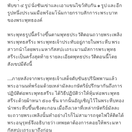
พับขา ๔ รูป นั่งชันเข่าและเอาแขนไขว้ทับกัน ๑ รูป และอีก
รูปหนึ่งประนมมือพร้อมโน้มกายกราบสักการะพระบาท
ของพระพุทธองค์
พระพุทธรูปนี้สร้างขึ้นตามพุทธประวัติตอนถวายพระเพลิง
พระพุทธสรีระ พระพุทธเจ้าประทับอยู่ภายในพระหีบ พระ
สาวกนำโดยพระมหากัสสปะเถระมานมัสการพระพุทธ
สรีระเป็นครั้งสุดท้าย รายละเอียดพุทธประวัติตอนนี้โดย
สังเขปมีดังนี้
….ภายหลังจากพระพุทธเจ้าเสด็จดับขันธปรินิพพานแล้ว
พระอานนท์พร้อมด้วยเหล่ามัลละกษัตริย์ปรึกษากันถึงการ
ปฏิบัติต่อพระพุทธสรีระ ได้วิธีปฏิบัติว่าให้หุ้มห่อพระพุทธ
สรีระด้วยผ้าหนา ๕๐๐ ชิ้น จากนั้นอัญเชิญไว้ในพระหีบทอง
นำพระหีบขึ้นเชิงตะกอน เมื่อถึงเวลาที่เหล่ากษัตริย์มัลละ
จะถวายพระเพลิงนั้นทำอย่างไรก็ไม่สามารถจุดไฟให้ติดได้
พระอนุรุทธ์จึงอธิบายว่า เทพยดาต้องการคอยให้พระมหา
กัสสปะเถระมาถึงก่อน