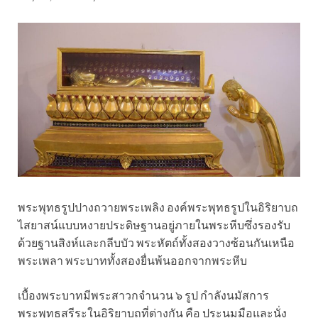
พระพุทธรูปปางถวายพระเพลิง องค์พระพุทธรูปในอิริยาบถ
ไสยาสน์แบบหงายประดิษฐานอยู่ภายในพระหีบซึ่งรองรับ
ด้วยฐานสิงห์และกลีบบัว พระหัตถ์ทั้งสองวางซ้อนกันเหนือ
พระเพลา พระบาททั้งสองยื่นพ้นออกจากพระหีบ
เบื้องพระบาทมีพระสาวกจำนวน ๖ รูป กำลังนมัสการ
พระพุทธสรีระในอิริยาบถที่ต่างกัน คือ ประนมมือและนั่ง