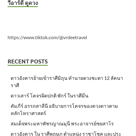
วีอาร์ดี ดูดวง
https://www.tiktok.com/@vrdeetravel
RECENT POSTS
ดาวอังคารย้ายเข้าราศีมิถุน ทำนายดวงชะตา 12 ลัคนา
ราศี
ดาวเสาร์ โคจรผิดปกติ พักร์ ในราศีมีน
คัมภีร์ อรรถสาลีนี อธิบายการโคจรของดวงดาวตาม
หลักโหราศาสตร์
สมเด็จพระมหาพัชรญาณมุนี พระอาจารย์ชยสาโร
ดาวอังคาร ใน ราศีพฤษภ ตำแหน่ง ราชาโชค และประ