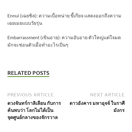
Ennui (เฉยชิล): ความเบื่อหน่าย ขี้เกียจ แสดงออกถึงความ
เฉยเมยแบบวัยรุ่น
​Embarrassment (เขินอาย): ความอับอาย ตัวใหญ่แต่ใจมด
มักจะซ่อนตัวเมื่อทำอะไรเปิ่นๆ
RELATED POSTS
PREVIOUS ARTICLE
NEXT ARTICLE
ดวงจันทร์กาลิเลียน กับการ
ดาวอังคาร มหาอุจจ์ ในราศี
ค้นพบว่า โลกไม่ได้เป็น
มังกร
จุดศูนย์กลางของจักรวาล